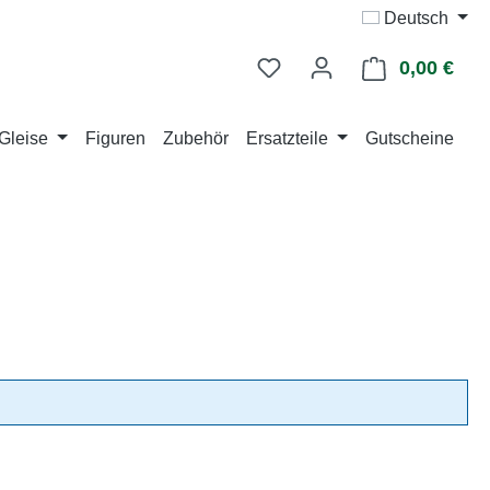
Deutsch
0,00 €
Ware
Gleise
Figuren
Zubehör
Ersatzteile
Gutscheine