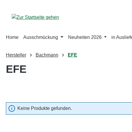
m Hauptinhalt springen
Zur Suche springen
Zur Hauptnavigation springen
Home
Ausschmückung
Neuheiten 2026
in Auslie
Hersteller
Bachmann
EFE
EFE
Keine Produkte gefunden.