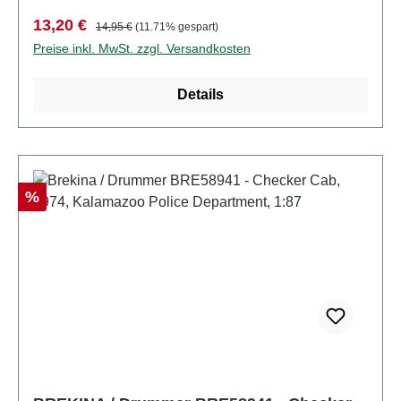
BRE58933Stückzahl: 1 StückEAN:
Verkaufspreis:
Regulärer Preis:
13,20 €
14,95 €
(11.71% gespart)
4026538589332Produktart: FertigmodellSpur:
Preise inkl. MwSt. zzgl. Versandkosten
H0Maßstab: 1:87Material: KunststoffMarke:
CheckerAltersempfehlung: ab 14 Jahren
Details
Rabatt
%