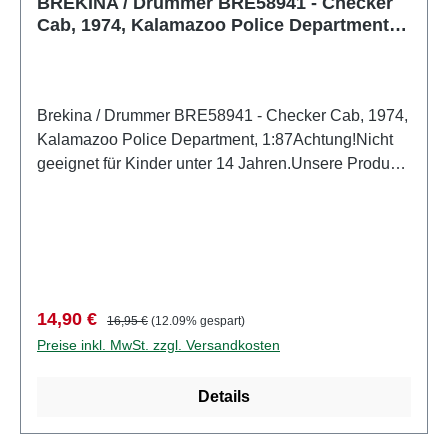
BREKINA / Drummer BRE58941 - Checker
Cab, 1974, Kalamazoo Police Department,
1:87
Brekina / Drummer BRE58941 - Checker Cab, 1974,
Kalamazoo Police Department, 1:87Achtung!Nicht
geeignet für Kinder unter 14 Jahren.Unsere Produkte
sind kein Spielzeug. Sie sind für Modellbauer und
Sammler bestimmt. Aufgrund maßstabs- und
vorbildgerechter bzw. funktionsbedingter Gestaltung
sind Spitzen, Kanten und Kleinteile
vorhanden. Eigenschaften: Hersteller:
BrekinaArtikelnummer: BRE58941Stückzahl: 1
Verkaufspreis:
Regulärer Preis:
14,90 €
16,95 €
(12.09% gespart)
StückEAN: 4026538589417Produktart:
Preise inkl. MwSt. zzgl. Versandkosten
FertigmodellSpur: H0Maßstab: 1:87Material:
KunststoffMarke: CheckerAltersempfehlung: ab 14
Details
Jahren