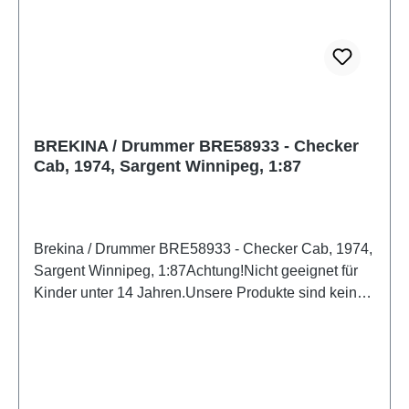
BREKINA / Drummer BRE58933 - Checker
Cab, 1974, Sargent Winnipeg, 1:87
Brekina / Drummer BRE58933 - Checker Cab, 1974,
Sargent Winnipeg, 1:87Achtung!Nicht geeignet für
Kinder unter 14 Jahren.Unsere Produkte sind kein
Spielzeug. Sie sind für Modellbauer und Sammler
bestimmt. Aufgrund maßstabs- und vorbildgerechter
bzw. funktionsbedingter Gestaltung sind Spitzen,
Kanten und Kleinteile vorhanden. Eigenschaften:
Hersteller: BrekinaArtikelnummer: