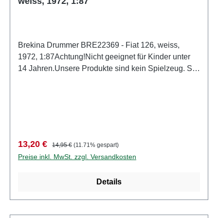
weiss, 1972, 1:87
Brekina Drummer BRE22369 - Fiat 126, weiss,
1972, 1:87Achtung!Nicht geeignet für Kinder unter
14 Jahren.Unsere Produkte sind kein Spielzeug. Sie
sind für Modellbauer und Sammler bestimmt.
Aufgrund maßstabs- und vorbildgerechter bzw.
funktionsbedingter Gestaltung sind Spitzen, Kanten
und Kleinteile vorhanden. Eigenschaften: Hersteller:
PCX87Artikelnummer: BRE22369Stückzahl: 1
StückEAN: 4026538223694Produktart:
Verkaufspreis:
Regulärer Preis:
13,20 €
14,95 €
(11.71% gespart)
FertigmodellSpur: H0Maßstab: 1:87Material:
Preise inkl. MwSt. zzgl. Versandkosten
KunststoffMarke: FiatModell: Fiat 126Farbe:
weissAltersempfehlung: ab 14 Jahren
Details