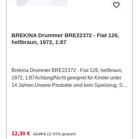
BREKINA Drummer BRE22372 - Fiat 126,
hellbraun, 1972, 1:87
Brekina Drummer BRE22372 - Fiat 126, hellbraun,
1972, 1:87Achtung!Nicht geeignet für Kinder unter
14 Jahren.Unsere Produkte sind kein Spielzeug. Sie
sind für Modellbauer und Sammler bestimmt.
Aufgrund maßstabs- und vorbildgerechter bzw.
funktionsbedingter Gestaltung sind Spitzen, Kanten
und Kleinteile vorhanden. Eigenschaften: Hersteller:
PCX87Artikelnummer: BRE22372Stückzahl: 1
StückEAN: 4026538223724Produktart:
Verkaufspreis:
Regulärer Preis:
12,30 €
13,95 €
(11.83% gespart)
FertigmodellSpur: H0Maßstab: 1:87Material: