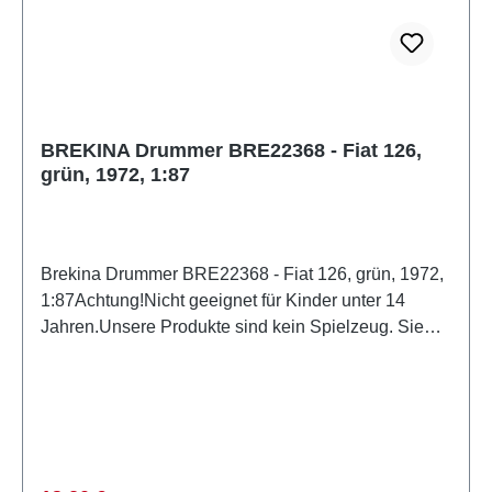
BREKINA Drummer BRE22368 - Fiat 126,
grün, 1972, 1:87
Brekina Drummer BRE22368 - Fiat 126, grün, 1972,
1:87Achtung!Nicht geeignet für Kinder unter 14
Jahren.Unsere Produkte sind kein Spielzeug. Sie
sind für Modellbauer und Sammler bestimmt.
Aufgrund maßstabs- und vorbildgerechter bzw.
funktionsbedingter Gestaltung sind Spitzen, Kanten
und Kleinteile vorhanden. Eigenschaften: Hersteller:
PCX87Artikelnummer: BRE22368Stückzahl: 1
StückEAN: 4026538223687Produktart: