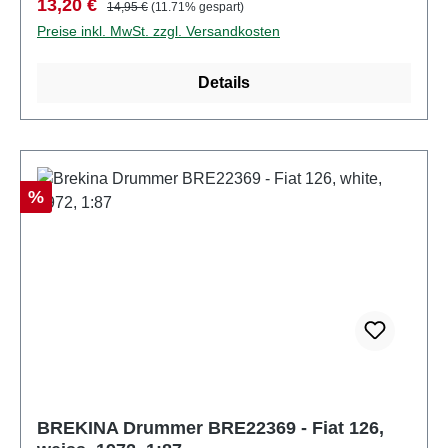
Verkaufspreis:
Regulärer Preis:
13,20 €
14,95 €
(11.71% gespart)
FertigmodellSpur: H0Maßstab: 1:87Material:
Preise inkl. MwSt. zzgl. Versandkosten
KunststoffMarke: FiatModell: Fiat
126Altersempfehlung: ab 14 Jahren
Details
Rabatt
%
BREKINA Drummer BRE22369 - Fiat 126,