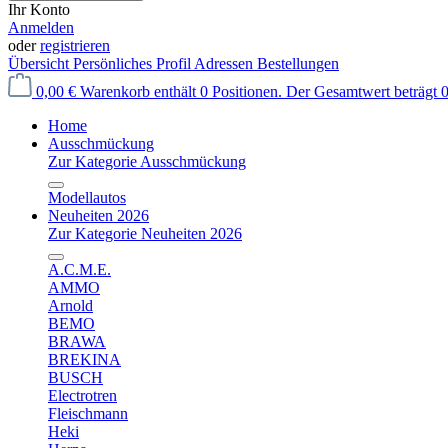
Ihr Konto
Anmelden
oder
registrieren
Übersicht
Persönliches Profil
Adressen
Bestellungen
0,00 €
Warenkorb enthält 0 Positionen. Der Gesamtwert beträgt 0
Home
Ausschmückung
Zur Kategorie Ausschmückung
Modellautos
Neuheiten 2026
Zur Kategorie Neuheiten 2026
A.C.M.E.
AMMO
Arnold
BEMO
BRAWA
BREKINA
BUSCH
Electrotren
Fleischmann
Heki