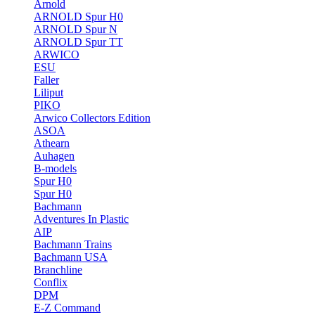
Arnold
ARNOLD Spur H0
ARNOLD Spur N
ARNOLD Spur TT
ARWICO
ESU
Faller
Liliput
PIKO
Arwico Collectors Edition
ASOA
Athearn
Auhagen
B-models
Spur H0
Spur H0
Bachmann
Adventures In Plastic
AIP
Bachmann Trains
Bachmann USA
Branchline
Conflix
DPM
E-Z Command