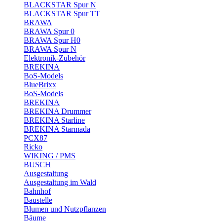
BLACKSTAR Spur N
BLACKSTAR Spur TT
BRAWA
BRAWA Spur 0
BRAWA Spur H0
BRAWA Spur N
Elektronik-Zubehör
BREKINA
BoS-Models
BlueBrixx
BoS-Models
BREKINA
BREKINA Drummer
BREKINA Starline
BREKINA Starmada
PCX87
Ricko
WIKING / PMS
BUSCH
Ausgestaltung
Ausgestaltung im Wald
Bahnhof
Baustelle
Blumen und Nutzpflanzen
Bäume