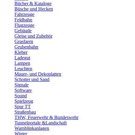
Bücher & Kataloge
Büsche und Hecken
Fahrzeuge
Feldbahn
Flugzeuge
Gebäude
Gleise und Zubehör
Grasfaern
Grubenbahn
Kleber
Ladegut
Lampen
Leuchten
Mauer- und Dekoplatten
Schotter und Sand
Signale
Software
Sound
Spielzeug
Spur TT
Straßenbau
THW, Feuerwehr & Bundeswehr
Tunnelportale &Landschaft
Warnblinkanlagen
Winter