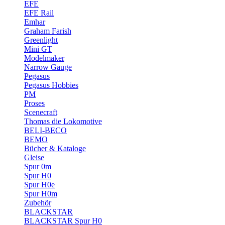
EFE
EFE Rail
Emhar
Graham Farish
Greenlight
Mini GT
Modelmaker
Narrow Gauge
Pegasus
Pegasus Hobbies
PM
Proses
Scenecraft
Thomas die Lokomotive
BELI-BECO
BEMO
Bücher & Kataloge
Gleise
Spur 0m
Spur H0
Spur H0e
Spur H0m
Zubehör
BLACKSTAR
BLACKSTAR Spur H0