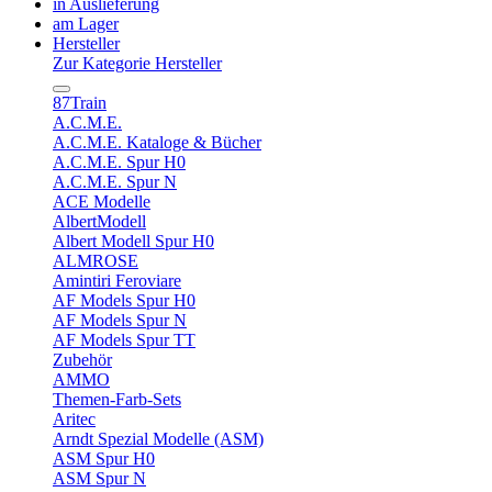
in Auslieferung
am Lager
Hersteller
Zur Kategorie Hersteller
87Train
A.C.M.E.
A.C.M.E. Kataloge & Bücher
A.C.M.E. Spur H0
A.C.M.E. Spur N
ACE Modelle
AlbertModell
Albert Modell Spur H0
ALMROSE
Amintiri Feroviare
AF Models Spur H0
AF Models Spur N
AF Models Spur TT
Zubehör
AMMO
Themen-Farb-Sets
Aritec
Arndt Spezial Modelle (ASM)
ASM Spur H0
ASM Spur N