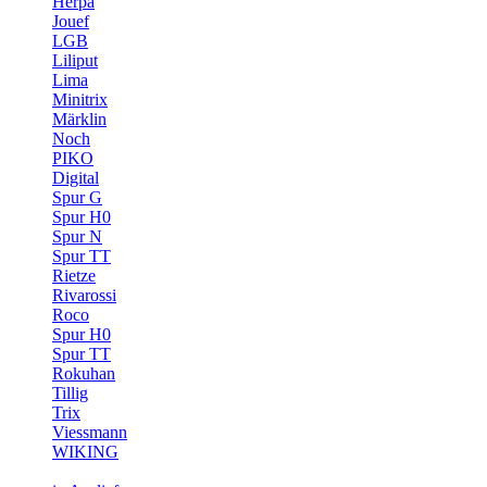
Herpa
Jouef
LGB
Liliput
Lima
Minitrix
Märklin
Noch
PIKO
Digital
Spur G
Spur H0
Spur N
Spur TT
Rietze
Rivarossi
Roco
Spur H0
Spur TT
Rokuhan
Tillig
Trix
Viessmann
WIKING