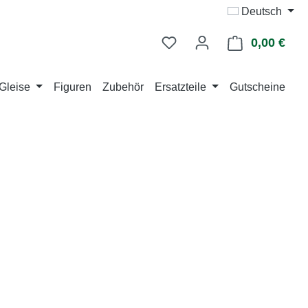
Deutsch
0,00 €
Ware
Gleise
Figuren
Zubehör
Ersatzteile
Gutscheine