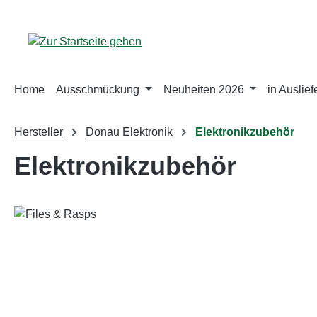
m Hauptinhalt springen
Zur Suche springen
Zur Hauptnavigation springen
Home
Ausschmückung
Neuheiten 2026
in Auslie
Hersteller
Donau Elektronik
Elektronikzubehör
Elektronikzubehör