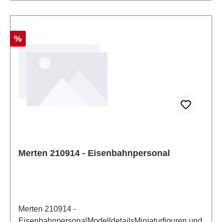
Rabatt
%
Merten 210914 - Eisenbahnpersonal
Merten 210914 -
EisenbahnpersonalModelldetailsMiniaturfiguren und