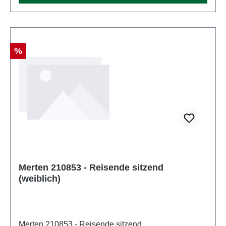
Rabatt
%
Merten 210853 - Reisende sitzend
(weiblich)
Merten 210853 - Reisende sitzend