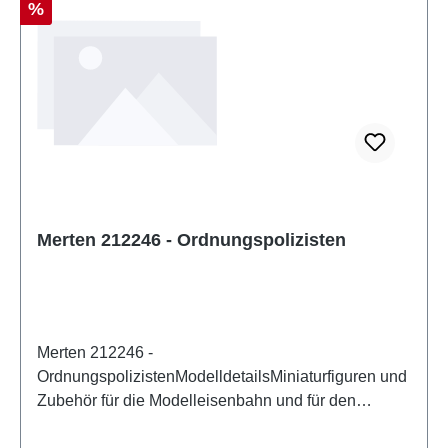
Rabatt
%
Merten 212246 - Ordnungspolizisten
Merten 212246 -
OrdnungspolizistenModelldetailsMiniaturfiguren und
Zubehör für die Modelleisenbahn und für den
Modellbau von MertenDetailliertes