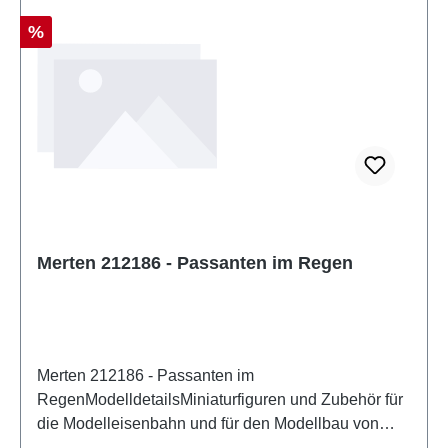
Rabatt
%
Merten 212186 - Passanten im Regen
Merten 212186 - Passanten im
RegenModelldetailsMiniaturfiguren und Zubehör für
die Modelleisenbahn und für den Modellbau von
MertenDetailliertes maßstabsgetreues Modell für