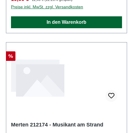
Hersteller: MertenArtikelnummer: 2946Stückzahl:
Preise inkl. MwSt. zzgl. Versandkosten
Set aus mehreren TeilenEAN:
4041032000312Produktart: FigurenSpur:
In den Warenkorb
H0Maßstab: 1:87Altersempfehlung: ab 14 Jahren
Rabatt
%
Merten 212174 - Musikant am Strand