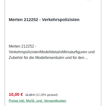
Merten 212252 - Verkehrspolizisten
Merten 212252 -
VerkehrspolizistenModelldetailsMiniaturfiguren und
Zubehör für die Modelleisenbahn und für den
Modellbau von MertenDetailliertes
maßstabsgetreues Modell für erwachsene Sammler.
Vorsichtig behandeln. Nicht für Kinder unter 14
Jahren geeignet. Es enthält Kleinteile, die eine
Erstickungsgefahr darstellen können, und einige
Komponenten weisen funktionelle scharfe Spitzen
Verkaufspreis:
Regulärer Preis:
10,00 €
11,40 €
(12.28% gespart)
auf. Eigenschaften: Hersteller: MertenArtikelnummer:
Preise inkl. MwSt. zzgl. Versandkosten
2952Stückzahl: Set aus mehreren TeilenEAN: