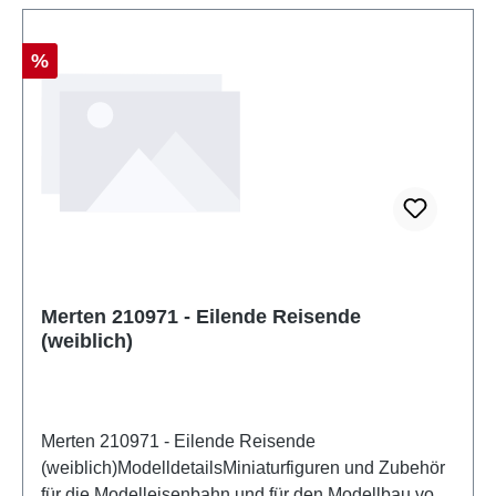
Rabatt
%
Merten 210971 - Eilende Reisende
(weiblich)
Merten 210971 - Eilende Reisende
(weiblich)ModelldetailsMiniaturfiguren und Zubehör
für die Modelleisenbahn und für den Modellbau von