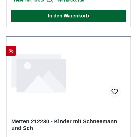
Set aus mehreren TeilenEAN:
4041032000534Produktart: FigurenSpur:
In den Warenkorb
H0Maßstab: 1:87Altersempfehlung: ab 14 Jahren
Rabatt
%
Merten 212230 - Kinder mit Schneemann
und Sch