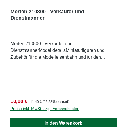
Merten 210800 - Verkäufer und
Dienstmänner
Merten 210800 - Verkäufer und
DienstmännerModelldetailsMiniaturfiguren und
Zubehör für die Modelleisenbahn und für den
Modellbau von MertenDetailliertes
maßstabsgetreues Modell für erwachsene Sammler.
Vorsichtig behandeln. Nicht für Kinder unter 14
Jahren geeignet. Es enthält Kleinteile, die eine
Erstickungsgefahr darstellen können, und einige
Komponenten weisen funktionelle scharfe Spitzen
Verkaufspreis:
Regulärer Preis:
10,00 €
11,40 €
(12.28% gespart)
auf. Eigenschaften: Hersteller: MertenArtikelnummer:
Preise inkl. MwSt. zzgl. Versandkosten
2938Stückzahl: Set aus mehreren TeilenEAN:
4041032000053Produktart: FigurenSpur:
In den Warenkorb
H0Maßstab: 1:87Altersempfehlung: ab 14 Jahren