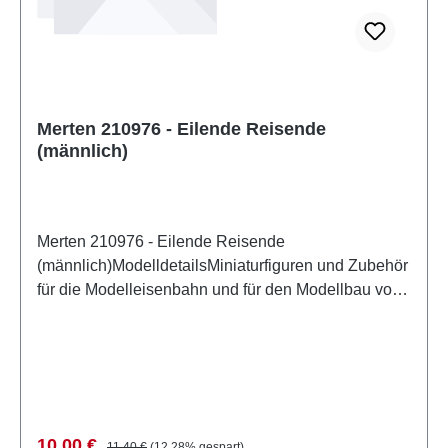
Merten 210976 - Eilende Reisende
(männlich)
Merten 210976 - Eilende Reisende
(männlich)ModelldetailsMiniaturfiguren und Zubehör
für die Modelleisenbahn und für den Modellbau von
MertenDetailliertes maßstabsgetreues Modell für
erwachsene Sammler. Vorsichtig behandeln. Nicht
für Kinder unter 14 Jahren geeignet. Es enthält
Kleinteile, die eine Erstickungsgefahr darstellen
können, und einige Komponenten weisen
funktionelle scharfe Spitzen auf. Eigenschaften:
Verkaufspreis:
Regulärer Preis:
10,00 €
11,40 €
(12.28% gespart)