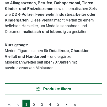
an
Alltagsszenen, Berufen, Bahnpersonal, Tieren,
Kinder- und Freizeitszenen
sowie thematischen Sets
wie
DDR-Polizei, Feuerwehr, Industriearbeiter oder
Kindergarten
. Diese Vielfalt macht Merten zu einem
beliebten Hersteller, um Modelleisenbahnen und
Dioramen
realistisch und lebendig
zu gestalten.
Kurz gesagt:
Merten Figuren stehen für
Detailtreue, Charakter,
Vielfalt und Handarbeit
– und ergänzen
Modellbahnwelten seit über 70?Jahren mit
ausdrucksstarken Miniaturen.
Produkte filtern
Seite
Seite
Seite
Seite
Seite
1
2
3
4
5