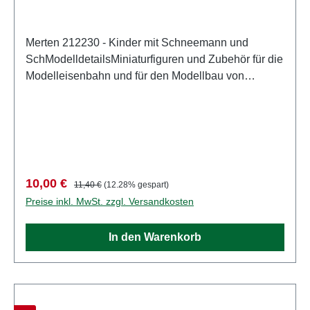
Merten 212230 - Kinder mit Schneemann und
SchModelldetailsMiniaturfiguren und Zubehör für die
Modelleisenbahn und für den Modellbau von
MertenDetailliertes maßstabsgetreues Modell für
erwachsene Sammler. Vorsichtig behandeln. Nicht
für Kinder unter 14 Jahren geeignet. Es enthält
Kleinteile, die eine Erstickungsgefahr darstellen
können, und einige Komponenten weisen
funktionelle scharfe Spitzen auf. Eigenschaften:
Verkaufspreis:
Regulärer Preis:
10,00 €
11,40 €
(12.28% gespart)
Hersteller: MertenArtikelnummer: 2950Stückzahl:
Preise inkl. MwSt. zzgl. Versandkosten
Set aus mehreren TeilenEAN:
4041032000541Produktart: FigurenSpur:
In den Warenkorb
H0Maßstab: 1:87Altersempfehlung: ab 14 Jahren