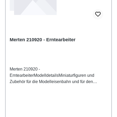
Merten 210920 - Erntearbeiter
Merten 210920 -
ErntearbeiterModelldetailsMiniaturfiguren und
Zubehör für die Modelleisenbahn und für den
Modellbau von MertenDetailliertes
maßstabsgetreues Modell für erwachsene Sammler.
Vorsichtig behandeln. Nicht für Kinder unter 14
Jahren geeignet. Es enthält Kleinteile, die eine
Erstickungsgefahr darstellen können, und einige