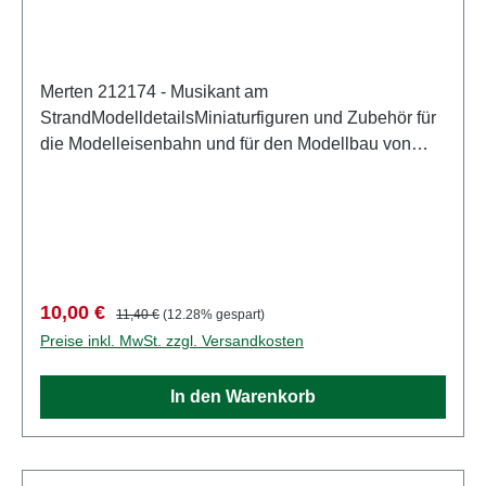
Merten 212174 - Musikant am
StrandModelldetailsMiniaturfiguren und Zubehör für
die Modelleisenbahn und für den Modellbau von
MertenDetailliertes maßstabsgetreues Modell für
erwachsene Sammler. Vorsichtig behandeln. Nicht
für Kinder unter 14 Jahren geeignet. Es enthält
Kleinteile, die eine Erstickungsgefahr darstellen
können, und einige Komponenten weisen
funktionelle scharfe Spitzen auf. Eigenschaften:
Verkaufspreis:
Regulärer Preis:
10,00 €
11,40 €
(12.28% gespart)
Hersteller: MertenArtikelnummer: 2947Stückzahl:
Preise inkl. MwSt. zzgl. Versandkosten
Set aus mehreren TeilenEAN:
4041032000442Produktart: FigurenSpur:
In den Warenkorb
H0Maßstab: 1:87Altersempfehlung: ab 14 Jahren