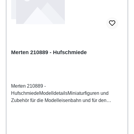
Merten 210889 - Hufschmiede
Merten 210889 -
HufschmiedeModelldetailsMiniaturfiguren und
Zubehör für die Modelleisenbahn und für den
Modellbau von MertenDetailliertes
maßstabsgetreues Modell für erwachsene Sammler.
Vorsichtig behandeln. Nicht für Kinder unter 14
Jahren geeignet. Es enthält Kleinteile, die eine