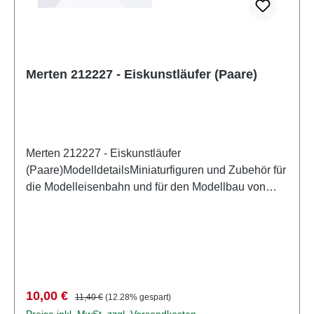
Merten 212227 - Eiskunstläufer (Paare)
Merten 212227 - Eiskunstläufer
(Paare)ModelldetailsMiniaturfiguren und Zubehör für
die Modelleisenbahn und für den Modellbau von
MertenDetailliertes maßstabsgetreues Modell für
erwachsene Sammler. Vorsichtig behandeln. Nicht
für Kinder unter 14 Jahren geeignet. Es enthält
Kleinteile, die eine Erstickungsgefahr darstellen
können, und einige Komponenten weisen
funktionelle scharfe Spitzen auf. Eigenschaften:
Verkaufspreis:
Regulärer Preis:
10,00 €
11,40 €
(12.28% gespart)
Hersteller: MertenArtikelnummer: 2949Stückzahl:
Preise inkl. MwSt. zzgl. Versandkosten