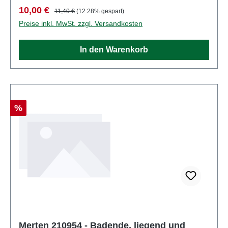
Komponenten weisen funktionelle scharfe Spitzen
Verkaufspreis:
Regulärer Preis:
10,00 €
11,40 €
(12.28% gespart)
auf. Eigenschaften: Hersteller: MertenArtikelnummer:
Preise inkl. MwSt. zzgl. Versandkosten
2943Stückzahl: Set aus mehreren TeilenEAN:
4041032000244Produktart: FigurenSpur:
In den Warenkorb
H0Maßstab: 1:87Altersempfehlung: ab 14 Jahren
Rabatt
%
Merten 210954 - Badende, liegend und