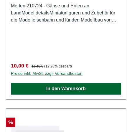
Merten 210724 - Gänse und Enten an
LandModelldetailsMiniaturfiguren und Zubehör für
die Modelleisenbahn und für den Modellbau von
MertenDetailliertes maßstabsgetreues Modell für
erwachsene Sammler. Vorsichtig behandeln. Nicht
für Kinder unter 14 Jahren geeignet. Es enthält
Kleinteile, die eine Erstickungsgefahr darstellen
können, und einige Komponenten weisen
funktionelle scharfe Spitzen auf. Eigenschaften:
Verkaufspreis:
Regulärer Preis:
10,00 €
11,40 €
(12.28% gespart)
Hersteller: MertenArtikelnummer: 2936Stückzahl:
Preise inkl. MwSt. zzgl. Versandkosten
Set aus mehreren TeilenEAN:
4041032000039Produktart: FigurenSpur:
In den Warenkorb
H0Maßstab: 1:87Altersempfehlung: ab 14 Jahren
Rabatt
%