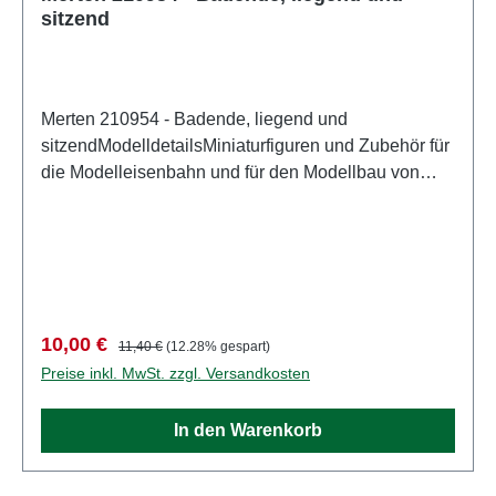
sitzend
Merten 210954 - Badende, liegend und
sitzendModelldetailsMiniaturfiguren und Zubehör für
die Modelleisenbahn und für den Modellbau von
MertenDetailliertes maßstabsgetreues Modell für
erwachsene Sammler. Vorsichtig behandeln. Nicht
für Kinder unter 14 Jahren geeignet. Es enthält
Kleinteile, die eine Erstickungsgefahr darstellen
können, und einige Komponenten weisen
funktionelle scharfe Spitzen auf. Eigenschaften:
Verkaufspreis:
Regulärer Preis:
10,00 €
11,40 €
(12.28% gespart)
Hersteller: MertenArtikelnummer: 2944Stückzahl:
Preise inkl. MwSt. zzgl. Versandkosten
Set aus mehreren TeilenEAN:
4041032000275Produktart: FigurenSpur:
In den Warenkorb
H0Maßstab: 1:87Altersempfehlung: ab 14 Jahren