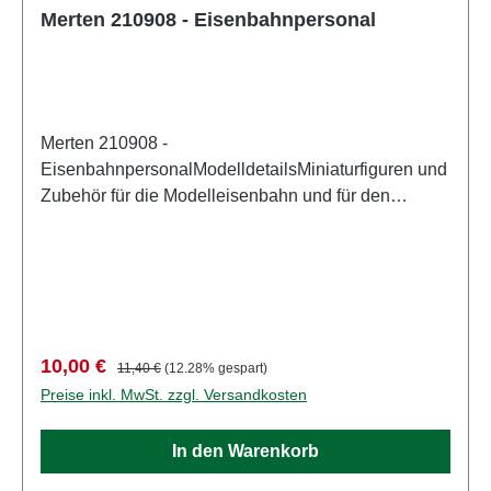
Merten 210908 - Eisenbahnpersonal
Merten 210908 -
EisenbahnpersonalModelldetailsMiniaturfiguren und
Zubehör für die Modelleisenbahn und für den
Modellbau von MertenDetailliertes
maßstabsgetreues Modell für erwachsene Sammler.
Vorsichtig behandeln. Nicht für Kinder unter 14
Jahren geeignet. Es enthält Kleinteile, die eine
Erstickungsgefahr darstellen können, und einige
Komponenten weisen funktionelle scharfe Spitzen
Verkaufspreis:
Regulärer Preis:
10,00 €
11,40 €
(12.28% gespart)
auf. Eigenschaften: Hersteller: MertenArtikelnummer:
Preise inkl. MwSt. zzgl. Versandkosten
2941Stückzahl: Set aus mehreren TeilenEAN:
4041032000220Produktart: FigurenSpur:
In den Warenkorb
H0Maßstab: 1:87Altersempfehlung: ab 14 Jahren