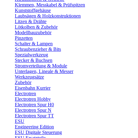
Klemmen, Messkabel & Prüfspitzen
Kunststoffgehäuse
Laubsägen & Holzkonstruktionen
Litzen & Drähte
Lötkolben & Zubehör
Modellbauzubehör
Pinzetten
Schalter & Lampen
Schraubenzieher & Bits
Spezialwerkzeug
Stecker & Buchsen
Stromverteilung & Module
Unterlagen, Lineale & Messer
Werkzeugsätze
Zubehör
Eisenbahn Kurrier
Electrotren
Electrotren Hobby
Electrotren Spur H0
Electrotren Spur N
Electrotren Spur TT
ESU
Engineering Edition
ESU Digitale Steuerung
ESU Ersatzteile