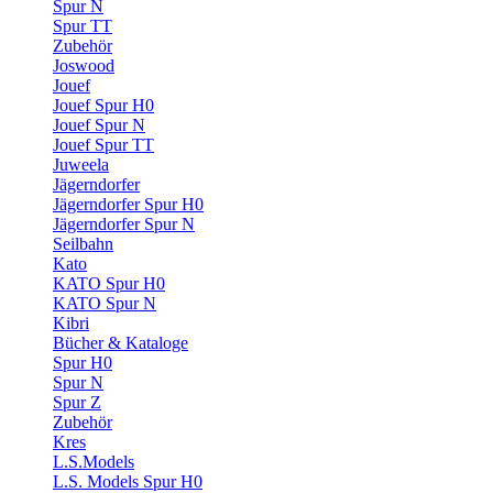
Spur N
Spur TT
Zubehör
Joswood
Jouef
Jouef Spur H0
Jouef Spur N
Jouef Spur TT
Juweela
Jägerndorfer
Jägerndorfer Spur H0
Jägerndorfer Spur N
Seilbahn
Kato
KATO Spur H0
KATO Spur N
Kibri
Bücher & Kataloge
Spur H0
Spur N
Spur Z
Zubehör
Kres
L.S.Models
L.S. Models Spur H0