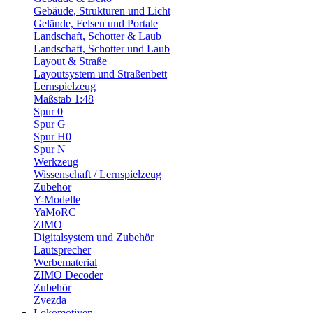
Gebäude, Strukturen und Licht
Gelände, Felsen und Portale
Landschaft, Schotter & Laub
Landschaft, Schotter und Laub
Layout & Straße
Layoutsystem und Straßenbett
Lernspielzeug
Maßstab 1:48
Spur 0
Spur G
Spur H0
Spur N
Werkzeug
Wissenschaft / Lernspielzeug
Zubehör
Y-Modelle
YaMoRC
ZIMO
Digitalsystem und Zubehör
Lautsprecher
Werbematerial
ZIMO Decoder
Zubehör
Zvezda
Lokomotiven