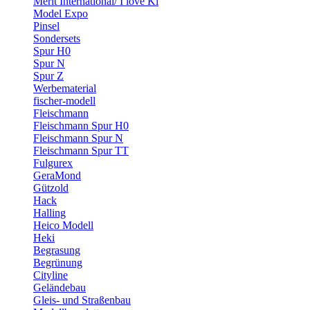
Merit International/ I love Ki
Model Expo
Pinsel
Sondersets
Spur H0
Spur N
Spur Z
Werbematerial
fischer-modell
Fleischmann
Fleischmann Spur H0
Fleischmann Spur N
Fleischmann Spur TT
Fulgurex
GeraMond
Gützold
Hack
Halling
Heico Modell
Heki
Begrasung
Begrünung
Cityline
Geländebau
Gleis- und Straßenbau