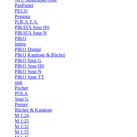
PanPastel
PECO
Pegasus
Pi.R.A.T.A.
PIRATA Spur H0
PIRATA Spur N
PIKO
Intern
PIKO Digital
PIKO Kataloge & Bücher
PIKO Spur G
PIKO Spur H0
PIKO Spur N
PIKO Spur TT
pmt
Pocher
POLA
Spur G
Preiser
Bücher & Kataloge
M 1:24
M 1:25
M 1:32
M 1:35