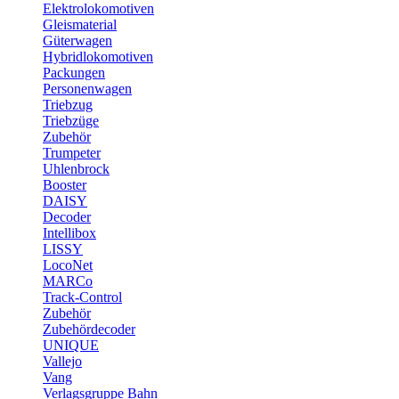
Elektrolokomotiven
Gleismaterial
Güterwagen
Hybridlokomotiven
Packungen
Personenwagen
Triebzug
Triebzüge
Zubehör
Trumpeter
Uhlenbrock
Booster
DAISY
Decoder
Intellibox
LISSY
LocoNet
MARCo
Track-Control
Zubehör
Zubehördecoder
UNIQUE
Vallejo
Vang
Verlagsgruppe Bahn