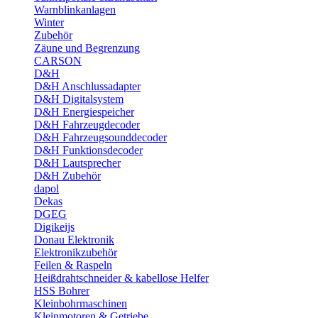
Warnblinkanlagen
Winter
Zubehör
Zäune und Begrenzung
CARSON
D&H
D&H Anschlussadapter
D&H Digitalsystem
D&H Energiespeicher
D&H Fahrzeugdecoder
D&H Fahrzeugsounddecoder
D&H Funktionsdecoder
D&H Lautsprecher
D&H Zubehör
dapol
Dekas
DGEG
Digikeijs
Donau Elektronik
Elektronikzubehör
Feilen & Raspeln
Heißdrahtschneider & kabellose Helfer
HSS Bohrer
Kleinbohrmaschinen
Kleinmotoren & Getriebe