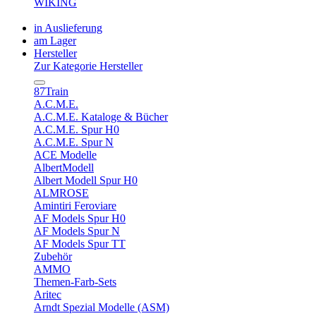
WIKING
in Auslieferung
am Lager
Hersteller
Zur Kategorie Hersteller
87Train
A.C.M.E.
A.C.M.E. Kataloge & Bücher
A.C.M.E. Spur H0
A.C.M.E. Spur N
ACE Modelle
AlbertModell
Albert Modell Spur H0
ALMROSE
Amintiri Feroviare
AF Models Spur H0
AF Models Spur N
AF Models Spur TT
Zubehör
AMMO
Themen-Farb-Sets
Aritec
Arndt Spezial Modelle (ASM)