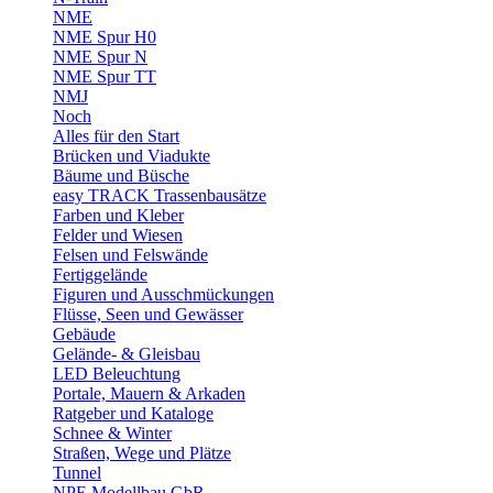
NME
NME Spur H0
NME Spur N
NME Spur TT
NMJ
Noch
Alles für den Start
Brücken und Viadukte
Bäume und Büsche
easy TRACK Trassenbausätze
Farben und Kleber
Felder und Wiesen
Felsen und Felswände
Fertiggelände
Figuren und Ausschmückungen
Flüsse, Seen und Gewässer
Gebäude
Gelände- & Gleisbau
LED Beleuchtung
Portale, Mauern & Arkaden
Ratgeber und Kataloge
Schnee & Winter
Straßen, Wege und Plätze
Tunnel
NPE Modellbau GbR