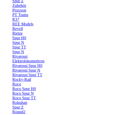
Spur Z
Zubehör
Proxxon
PT Trains
R37
REE Models
Revell
Rietze
Spur H0
Spur N
Spur TT
Spur N
Rivarossi
Elektrolokomotiven
Rivarossi Spur H0
Rivarossi Spur N
Rivarossi Spur TT
Rocky-Rail
Roco
Roco Spur H0
Roco Spur N
Roco Spur TT
Rokuhan
Spur Z
Round2