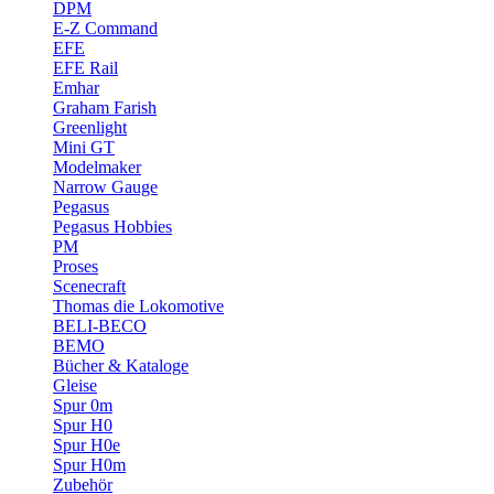
DPM
E-Z Command
EFE
EFE Rail
Emhar
Graham Farish
Greenlight
Mini GT
Modelmaker
Narrow Gauge
Pegasus
Pegasus Hobbies
PM
Proses
Scenecraft
Thomas die Lokomotive
BELI-BECO
BEMO
Bücher & Kataloge
Gleise
Spur 0m
Spur H0
Spur H0e
Spur H0m
Zubehör