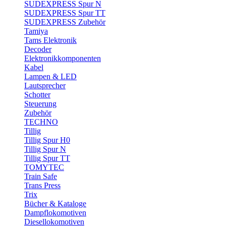
SUDEXPRESS Spur N
SUDEXPRESS Spur TT
SUDEXPRESS Zubehör
Tamiya
Tams Elektronik
Decoder
Elektronikkomponenten
Kabel
Lampen & LED
Lautsprecher
Schotter
Steuerung
Zubehör
TECHNO
Tillig
Tillig Spur H0
Tillig Spur N
Tillig Spur TT
TOMYTEC
Train Safe
Trans Press
Trix
Bücher & Kataloge
Dampflokomotiven
Diesellokomotiven