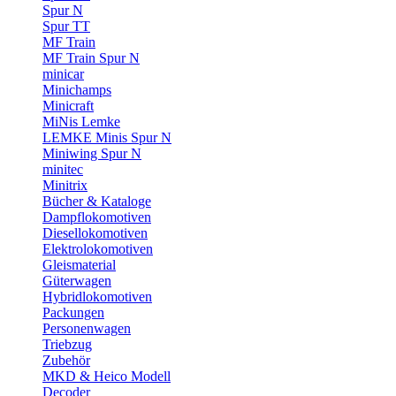
Spur N
Spur TT
MF Train
MF Train Spur N
minicar
Minichamps
Minicraft
MiNis Lemke
LEMKE Minis Spur N
Miniwing Spur N
minitec
Minitrix
Bücher & Kataloge
Dampflokomotiven
Diesellokomotiven
Elektrolokomotiven
Gleismaterial
Güterwagen
Hybridlokomotiven
Packungen
Personenwagen
Triebzug
Zubehör
MKD & Heico Modell
Decoder