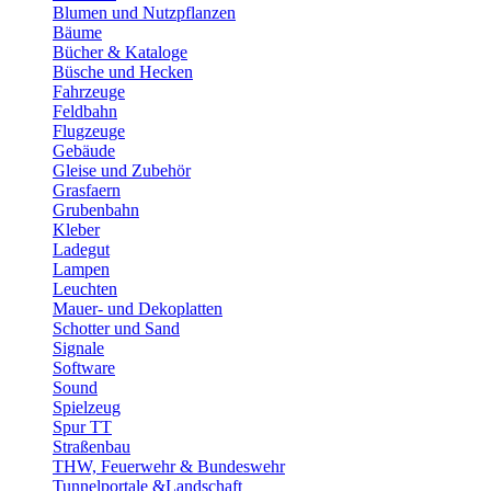
Blumen und Nutzpflanzen
Bäume
Bücher & Kataloge
Büsche und Hecken
Fahrzeuge
Feldbahn
Flugzeuge
Gebäude
Gleise und Zubehör
Grasfaern
Grubenbahn
Kleber
Ladegut
Lampen
Leuchten
Mauer- und Dekoplatten
Schotter und Sand
Signale
Software
Sound
Spielzeug
Spur TT
Straßenbau
THW, Feuerwehr & Bundeswehr
Tunnelportale &Landschaft