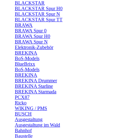
BLACKSTAR
BLACKSTAR Spur H0
BLACKSTAR Spur N
BLACKSTAR Spur TT
BRAWA
BRAWA Spur 0
BRAWA Spur H0
BRAWA Spur N
Elektronik-Zubehör
BREKINA
BoS-Models
BlueBrixx
BoS-Models
BREKINA
BREKINA Drummer
BREKINA Starline
BREKINA Starmada
PCX87
Ricko
WIKING / PMS
BUSCH
Ausgestaltung
Ausgestaltung im Wald
Bahnhof
Baustelle