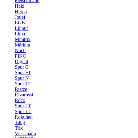
Fleischmann
Heki
Herpa
Jouef
LGB
Liliput
Lima
Minitrix
Märklin
Noch
PIKO
Digital
Spur G
Spur H0
Spur N
Spur TT
Rietze
Rivarossi
Roco
Spur H0
Spur TT
Rokuhan
Tillig
Trix
Viessmann