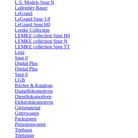
L.S. Models Spur N
Ladegüter Bauer
LeGrand
LeGrand Spur 1:8
LeGrand Spur H0
Lemke Collection
LEMKE collection Spur H0
LEMKE collection Spur N
LEMKE collection Spur TT
Lenz
Spur 0
Digital Plus
Digital Plus
Spur 0
LGB
Bücher & Kataloge
Dampflokomotiven
Diesellokomotiven
Elektrolokomotiven
Gleismaterial
Güterwagen
Packungen
Personenwagen
Triebzug
Triebzüge