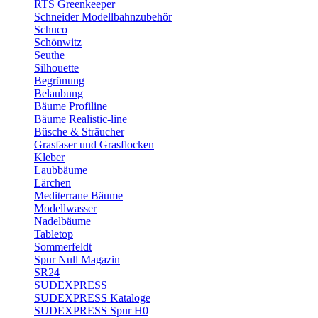
RTS Greenkeeper
Schneider Modellbahnzubehör
Schuco
Schönwitz
Seuthe
Silhouette
Begrünung
Belaubung
Bäume Profiline
Bäume Realistic-line
Büsche & Sträucher
Grasfaser und Grasflocken
Kleber
Laubbäume
Lärchen
Mediterrane Bäume
Modellwasser
Nadelbäume
Tabletop
Sommerfeldt
Spur Null Magazin
SR24
SUDEXPRESS
SUDEXPRESS Kataloge
SUDEXPRESS Spur H0