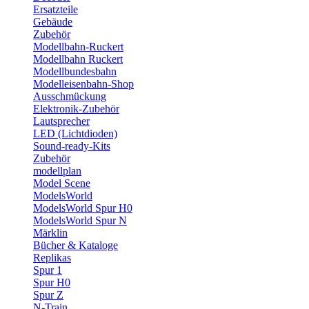
Ersatzteile
Gebäude
Zubehör
Modellbahn-Ruckert
Modellbahn Ruckert
Modellbundesbahn
Modelleisenbahn-Shop
Ausschmückung
Elektronik-Zubehör
Lautsprecher
LED (Lichtdioden)
Sound-ready-Kits
Zubehör
modellplan
Model Scene
ModelsWorld
ModelsWorld Spur H0
ModelsWorld Spur N
Märklin
Bücher & Kataloge
Replikas
Spur 1
Spur H0
Spur Z
N-Train