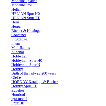
Modellbauplatten
Modellbäume
Heljan
HELJAN Spur H0
HELJAN Spur TT
Heris
Herpa
Bücher & Kataloge
Container
Flugzeuge
Intern
Modellautos
Zubehör
Hobbytrain
Hobbytrain Spur H0
Hobbytrain Spur N
Hornby
Birth of the railway 200 years
Gleise
HORNBY Kataloge & Bücher
Hornby Spur TT
Zubehör
Humbrol
igra model
Spur H0