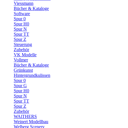
Viessmann
Bücher & Kataloge
Software
Spur 0
Spur H0
Spur N
Spur TT
Spur Z
Steuerung
Zubehör
VK Modelle
Vollmer
Bücher & Kataloge
Grünkunst
Hintergrundkulissen
Spur 0
Spur G
Spur H0
Spur N
Spur TT
Spur Z
Zubehör
WAlTHERS
Weinert Modellbau
Welberg Scenery