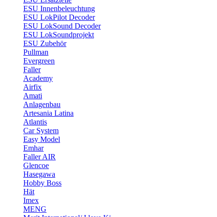
ESU Innenbeleuchtung
ESU LokPilot Decoder
ESU LokSound Decoder
ESU LokSoundprojekt
ESU Zubehör
Pullman
Evergreen
Faller
Academy
Airfix
Amati
Anlagenbau
Artesania Latina
Atlantis
Car System
Easy Model
Emhar
Faller AIR
Glencoe
Hasegawa
Hobby Boss
Hät
Imex
MENG