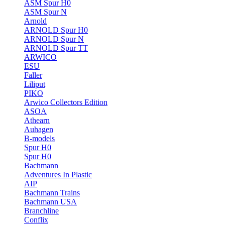
ASM Spur H0
ASM Spur N
Arnold
ARNOLD Spur H0
ARNOLD Spur N
ARNOLD Spur TT
ARWICO
ESU
Faller
Liliput
PIKO
Arwico Collectors Edition
ASOA
Athearn
Auhagen
B-models
Spur H0
Spur H0
Bachmann
Adventures In Plastic
AIP
Bachmann Trains
Bachmann USA
Branchline
Conflix