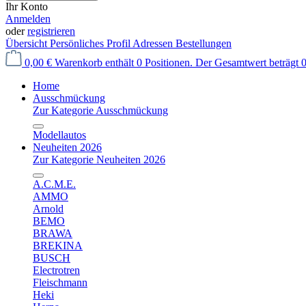
Ihr Konto
Anmelden
oder
registrieren
Übersicht
Persönliches Profil
Adressen
Bestellungen
0,00 €
Warenkorb enthält 0 Positionen. Der Gesamtwert beträgt 0
Home
Ausschmückung
Zur Kategorie Ausschmückung
Modellautos
Neuheiten 2026
Zur Kategorie Neuheiten 2026
A.C.M.E.
AMMO
Arnold
BEMO
BRAWA
BREKINA
BUSCH
Electrotren
Fleischmann
Heki