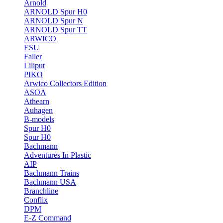
Arnold
ARNOLD Spur H0
ARNOLD Spur N
ARNOLD Spur TT
ARWICO
ESU
Faller
Liliput
PIKO
Arwico Collectors Edition
ASOA
Athearn
Auhagen
B-models
Spur H0
Spur H0
Bachmann
Adventures In Plastic
AIP
Bachmann Trains
Bachmann USA
Branchline
Conflix
DPM
E-Z Command