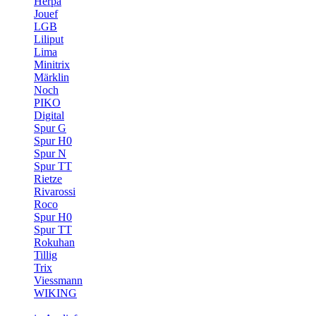
Herpa
Jouef
LGB
Liliput
Lima
Minitrix
Märklin
Noch
PIKO
Digital
Spur G
Spur H0
Spur N
Spur TT
Rietze
Rivarossi
Roco
Spur H0
Spur TT
Rokuhan
Tillig
Trix
Viessmann
WIKING