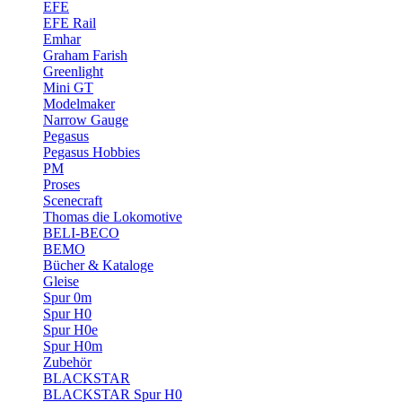
EFE
EFE Rail
Emhar
Graham Farish
Greenlight
Mini GT
Modelmaker
Narrow Gauge
Pegasus
Pegasus Hobbies
PM
Proses
Scenecraft
Thomas die Lokomotive
BELI-BECO
BEMO
Bücher & Kataloge
Gleise
Spur 0m
Spur H0
Spur H0e
Spur H0m
Zubehör
BLACKSTAR
BLACKSTAR Spur H0