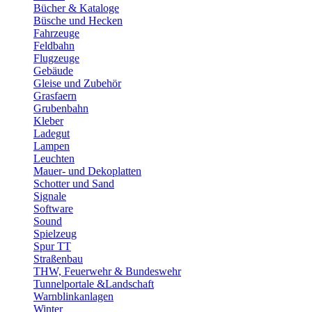
Bücher & Kataloge
Büsche und Hecken
Fahrzeuge
Feldbahn
Flugzeuge
Gebäude
Gleise und Zubehör
Grasfaern
Grubenbahn
Kleber
Ladegut
Lampen
Leuchten
Mauer- und Dekoplatten
Schotter und Sand
Signale
Software
Sound
Spielzeug
Spur TT
Straßenbau
THW, Feuerwehr & Bundeswehr
Tunnelportale &Landschaft
Warnblinkanlagen
Winter