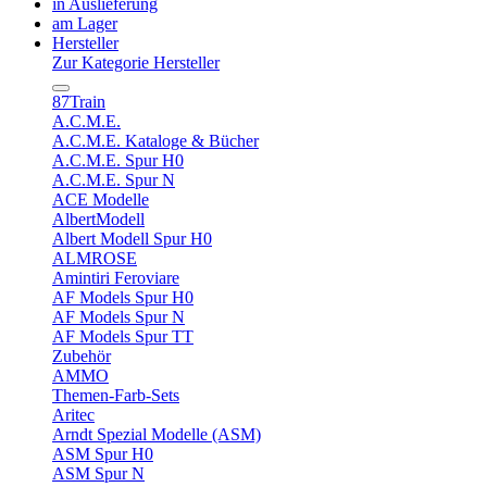
in Auslieferung
am Lager
Hersteller
Zur Kategorie Hersteller
87Train
A.C.M.E.
A.C.M.E. Kataloge & Bücher
A.C.M.E. Spur H0
A.C.M.E. Spur N
ACE Modelle
AlbertModell
Albert Modell Spur H0
ALMROSE
Amintiri Feroviare
AF Models Spur H0
AF Models Spur N
AF Models Spur TT
Zubehör
AMMO
Themen-Farb-Sets
Aritec
Arndt Spezial Modelle (ASM)
ASM Spur H0
ASM Spur N