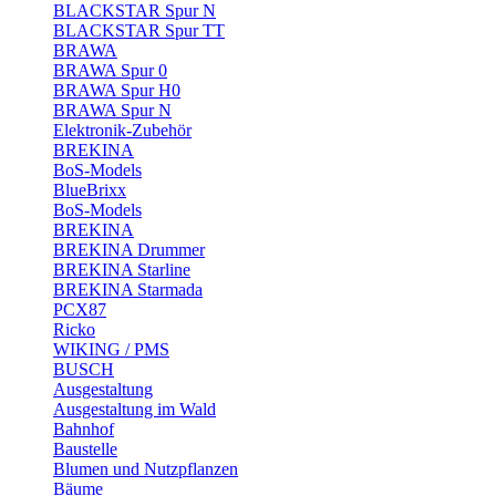
BLACKSTAR Spur N
BLACKSTAR Spur TT
BRAWA
BRAWA Spur 0
BRAWA Spur H0
BRAWA Spur N
Elektronik-Zubehör
BREKINA
BoS-Models
BlueBrixx
BoS-Models
BREKINA
BREKINA Drummer
BREKINA Starline
BREKINA Starmada
PCX87
Ricko
WIKING / PMS
BUSCH
Ausgestaltung
Ausgestaltung im Wald
Bahnhof
Baustelle
Blumen und Nutzpflanzen
Bäume