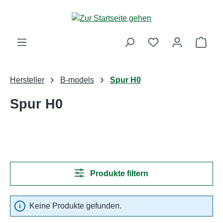
Zum Hauptinhalt springen
Ware
Hersteller
B-models
Spur H0
Spur H0
Produkte filtern
Keine Produkte gefunden.