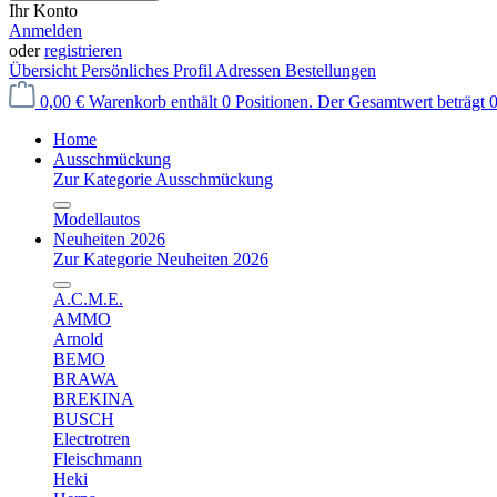
Ihr Konto
Anmelden
oder
registrieren
Übersicht
Persönliches Profil
Adressen
Bestellungen
0,00 €
Warenkorb enthält 0 Positionen. Der Gesamtwert beträgt 0
Home
Ausschmückung
Zur Kategorie Ausschmückung
Modellautos
Neuheiten 2026
Zur Kategorie Neuheiten 2026
A.C.M.E.
AMMO
Arnold
BEMO
BRAWA
BREKINA
BUSCH
Electrotren
Fleischmann
Heki