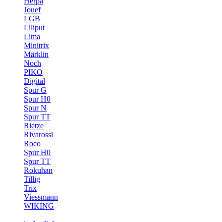
Herpa
Jouef
LGB
Liliput
Lima
Minitrix
Märklin
Noch
PIKO
Digital
Spur G
Spur H0
Spur N
Spur TT
Rietze
Rivarossi
Roco
Spur H0
Spur TT
Rokuhan
Tillig
Trix
Viessmann
WIKING