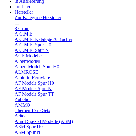
in Auslieferung
am Lager
Hersteller
Zur Kategorie Hersteller
87Train
A.C.M.E.
A.C.M.E. Kataloge & Bücher
A.C.M.E. Spur H0
A.C.M.E. Spur N
ACE Modelle
AlbertModell
Albert Modell Spur H0
ALMROSE
Amintiri Feroviare
AF Models Spur H0
AF Models Spur N
AF Models Spur TT
Zubehör
AMMO
Themen-Farb-Sets
Aritec
Arndt Spezial Modelle (ASM)
ASM Spur H0
ASM Spur N