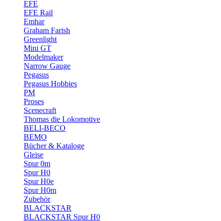
EFE
EFE Rail
Emhar
Graham Farish
Greenlight
Mini GT
Modelmaker
Narrow Gauge
Pegasus
Pegasus Hobbies
PM
Proses
Scenecraft
Thomas die Lokomotive
BELI-BECO
BEMO
Bücher & Kataloge
Gleise
Spur 0m
Spur H0
Spur H0e
Spur H0m
Zubehör
BLACKSTAR
BLACKSTAR Spur H0