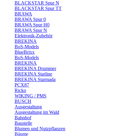
BLACKSTAR Spur N
BLACKSTAR Spur TT
BRAWA
BRAWA Spur 0
BRAWA Spur H0
BRAWA Spur N
Elektronik-Zubehör
BREKINA
BoS-Models
BlueBrixx
BoS-Models
BREKINA
BREKINA Drummer
BREKINA Starline
BREKINA Starmada
PCX87
Ricko
WIKING / PMS
BUSCH
Ausgestaltung
Ausgestaltung im Wald
Bahnhof
Baustelle
Blumen und Nutzpflanzen
Bäume