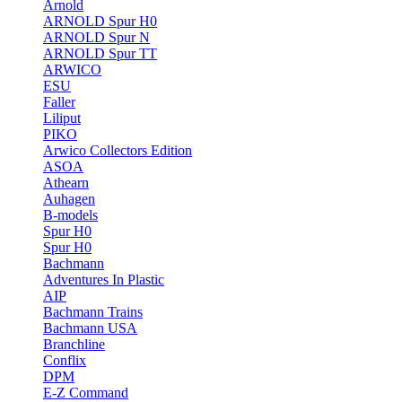
Arnold
ARNOLD Spur H0
ARNOLD Spur N
ARNOLD Spur TT
ARWICO
ESU
Faller
Liliput
PIKO
Arwico Collectors Edition
ASOA
Athearn
Auhagen
B-models
Spur H0
Spur H0
Bachmann
Adventures In Plastic
AIP
Bachmann Trains
Bachmann USA
Branchline
Conflix
DPM
E-Z Command