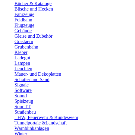
Bücher & Kataloge
Büsche und Hecken
Fahrzeuge
Feldbahn
Flugzeuge
Gebäude
Gleise und Zubehör
Grasfaern
Grubenbahn
Kleber
Ladegut
Lampen
Leuchten
Mauer- und Dekoplatten
Schotter und Sand
Signale
Software
Sound
Spielzeug
Spur TT
Straßenbau
THW, Feuerwehr & Bundeswehr
Tunnelportale &Landschaft
Warnblinkanlagen
Winter