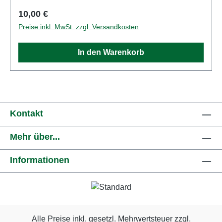
ein nach VDE 0570-2-7/DIN EN 61558-2-7
Regulärer Preis:
10,00 €
gefertigter Spielzeug-Transformator verwendet
Preise inkl. MwSt. zzgl. Versandkosten
werden. Eigenschaften: Hersteller:
MärklinArtikelnummer: 15814Stückzahl: 1
In den Warenkorb
StückEAN: 4031111198900Produktart: Bücher &
KatalogeSpur: neutralAltersempfehlung: ab 14
JahrenWEEE-Nr.: DE30519521
Kontakt
Mehr über...
Informationen
Alle Preise inkl. gesetzl. Mehrwertsteuer zzgl.