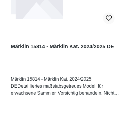
Märklin 15814 - Märklin Kat. 2024/2025 DE
Märklin 15814 - Märklin Kat. 2024/2025
DEDetailliertes maßstabsgetreues Modell für
erwachsene Sammler. Vorsichtig behandeln. Nicht
für Kinder unter 14 Jahren geeignet. Es enthält
Kleinteile, die eine Erstickungsgefahr darstellen
können, und einige Komponenten weisen
funktionelle scharfe Spitzen auf.Zum Betrieb des
vorliegenden Produkts darf als Spannungsquelle nur