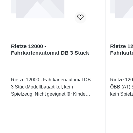
Rietze 12000 -
Rietze 12
Fahrkartenautomat DB 3 Stück
Fahrkart
Stück
Rietze 12000 - Fahrkartenautomat DB
Rietze 120
3 StückModellbauartikel, kein
ÖBB (AT) 3
Spielzeug! Nicht geeignet für Kinder
kein Spielz
unter 14 Jahren! Eigenschaften:
Kinder unt
Hersteller: RietzeArtikelnummer:
Jahren! Ei
12000Stückzahl: 3 StückEAN:
RietzeArti
4037748120000Produktart:
12001Stüc
ZubehörSpur: TTMaßstab:
403774812