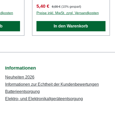
ZubehörSpur: TTMaßstab:
Verkaufspreis:
Regulärer Preis:
5,40 €
6,00 €
(10% gespart)
1:120Land: Deutschland
ndkosten
Preise inkl. MwSt. zzgl. Versandkosten
rb
In den Warenkorb
Informationen
Neuheiten 2026
Informationen zur Echtheit der Kundenbewertungen
Batterieentsorgung
Elektro- und Elektronikaltgeräteentsorgung