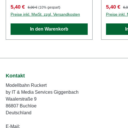
1:120Land: Deutschland
ZubehörSp
Verkaufspreis:
Regulärer Preis:
Verkaufsp
Reg
5,40 €
5,40 €
6,00 €
(10% gespart)
6,0
1:120Land:
Preise inkl. MwSt. zzgl. Versandkosten
Preise inkl.
In den Warenkorb
I
Kontakt
Modellbahn Ruckert
by IT & Media Services Giggenbach
Waalerstraße 9
86807 Buchloe
Deutschland
E-Mail: