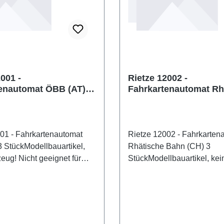
001 -
Rietze 12002 -
enautomat ÖBB (AT) 3
Fahrkartenautomat Rh
Bahn (CH) 3 Stück
01 - Fahrkartenautomat
Rietze 12002 - Fahrkarten
 StückModellbauartikel,
Rhätische Bahn (CH) 3
eug! Nicht geeignet für
StückModellbauartikel, kei
er 14
Spielzeug! Nicht geeignet f
genschaften: Hersteller:
unter 14 Jahren! Eigenscha
kelnummer:
Hersteller: RietzeArtikeln
kzahl: 3 StückEAN:
12002Stückzahl: 3 StückE
0017Produktart:
4037748120024Produktart