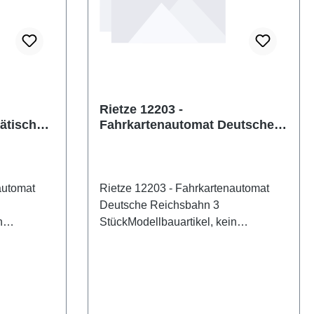
Rietze 12203 -
ätische
Fahrkartenautomat Deutsche
Reichsbahn 3 Stück
automat
Rietze 12203 - Fahrkartenautomat
Deutsche Reichsbahn 3
n
StückModellbauartikel, kein
ür Kinder
Spielzeug! Nicht geeignet für Kinder
ften:
unter 14 Jahren! Eigenschaften:
ummer:
Hersteller: RietzeArtikelnummer:
AN:
12203Stückzahl: 3 StückEAN:
:
4037748122035Produktart: