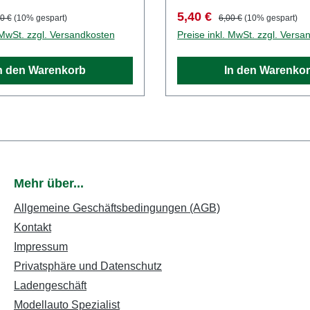
ur: TTMaßstab:
ZubehörSpur: TTMaßstab:
reis:
ulärer Preis:
Verkaufspreis:
Regulärer Preis:
5,40 €
0 €
(10% gespart)
6,00 €
(10% gespart)
 Österreich
1:120Land: Schweiz
 MwSt. zzgl. Versandkosten
Preise inkl. MwSt. zzgl. Versa
n den Warenkorb
In den Warenko
Mehr über...
Allgemeine Geschäftsbedingungen (AGB)
Kontakt
Impressum
Privatsphäre und Datenschutz
Ladengeschäft
Modellauto Spezialist