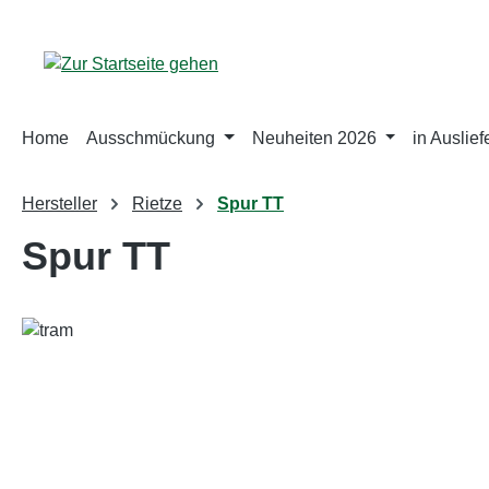
m Hauptinhalt springen
Zur Suche springen
Zur Hauptnavigation springen
Home
Ausschmückung
Neuheiten 2026
in Auslie
Hersteller
Rietze
Spur TT
Spur TT