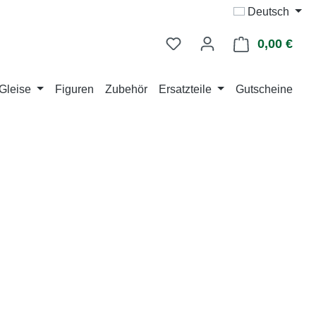
Deutsch
0,00 €
Ware
Gleise
Figuren
Zubehör
Ersatzteile
Gutscheine