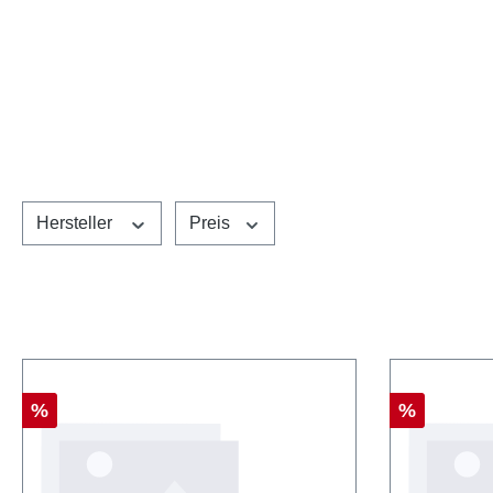
Hersteller
Preis
Rabatt
Rabatt
%
%