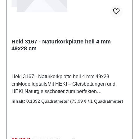
Heki 3167 - Naturkorkplatte hell 4 mm
49x28 cm
Heki 3167 - Naturkorkplatte hell 4 mm 49x28
cmModelldetailsMit HEKI – Gleisbettungen und
HEKI Naturgleisschotter zum perfekten
„Schotterbett“. Hier finden Sie Gleisbettungen für alle
Inhalt:
0.1392 Quadratmeter
(73,99 € / 1 Quadratmeter)
gängigen Spurweiten, Naturgleisschotter und
Korkschotter. Im HEKI - Straßenbau - Pogramm
finden Sie flexible, selbstklebende Straßenfolie für
die Spurweiten H0 und N, sowie weiteres Zubehör
für den Straßenbau.Hier finden Sie die HEKI
Regulärer Preis: