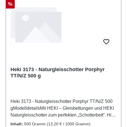
3172Stückzahl: 1 StückEAN:
Rabatt
%
4005950031728Produktart: Gleis- und
StraßenbauSpur: H0Maßstab:
1:87Altersempfehlung: ab 14 Jahren
Heki 3173 - Naturgleisschotter Porphyr
TT/N/Z 500 g
Heki 3173 - Naturgleisschotter Porphyr TT/N/Z 500
gModelldetailsMit HEKI – Gleisbettungen und HEKI
Naturgleisschotter zum perfekten „Schotterbett“. Hier
finden Sie Gleisbettungen für alle gängigen
Inhalt:
500 Gramm
(13,20 € / 1000 Gramm)