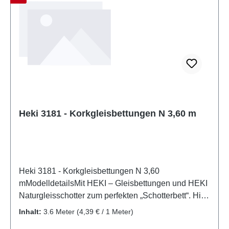
Hersteller: HekiArtikelnummer: 3180Stückzahl: 1
StückEAN: 4005950031803Produktart: Gleis- und
StraßenbauSpur: H0Maßstab:
1:87Altersempfehlung: ab 14 Jahren
Heki 3181 - Korkgleisbettungen N 3,60 m
Heki 3181 - Korkgleisbettungen N 3,60
mModelldetailsMit HEKI – Gleisbettungen und HEKI
Naturgleisschotter zum perfekten „Schotterbett“. Hier
finden Sie Gleisbettungen für alle gängigen
Inhalt:
3.6 Meter
(4,39 € / 1 Meter)
Spurweiten, Naturgleisschotter und Korkschotter. Im