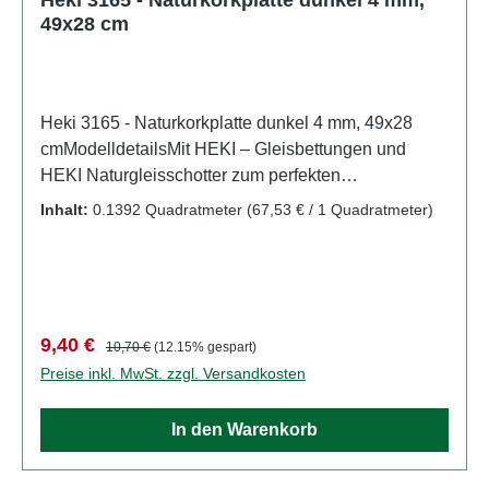
49x28 cm
Heki 3165 - Naturkorkplatte dunkel 4 mm, 49x28
cmModelldetailsMit HEKI – Gleisbettungen und
HEKI Naturgleisschotter zum perfekten
„Schotterbett“. Hier finden Sie Gleisbettungen für alle
Inhalt:
0.1392 Quadratmeter
(67,53 € / 1 Quadratmeter)
gängigen Spurweiten, Naturgleisschotter und
Korkschotter. Im HEKI - Straßenbau - Pogramm
finden Sie flexible, selbstklebende Straßenfolie für
die Spurweiten H0 und N, sowie weiteres Zubehör
für den Straßenbau.Hier finden Sie die HEKI
Verkaufspreis:
Regulärer Preis:
9,40 €
10,70 €
(12.15% gespart)
Gleisbettungen für alle gängigen Spurweiten sowie
Preise inkl. MwSt. zzgl. Versandkosten
Geländebauplatten in 3 und 4 mm
Stärke.Detailliertes maßstabsgetreues Modell für
In den Warenkorb
erwachsene Sammler. Vorsichtig behandeln. Nicht
für Kinder unter 14 Jahren geeignet. Es enthält