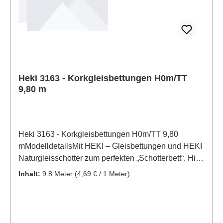
variabelAltersempfehlung: ab 14 Jahren
Heki 3163 - Korkgleisbettungen H0m/TT
9,80 m
Heki 3163 - Korkgleisbettungen H0m/TT 9,80
mModelldetailsMit HEKI – Gleisbettungen und HEKI
Naturgleisschotter zum perfekten „Schotterbett“. Hier
finden Sie Gleisbettungen für alle gängigen
Inhalt:
9.8 Meter
(4,69 € / 1 Meter)
Spurweiten, Naturgleisschotter und Korkschotter. Im
HEKI - Straßenbau - Pogramm finden Sie flexible,
selbstklebende Straßenfolie für die Spurweiten H0
und N, sowie weiteres Zubehör für den