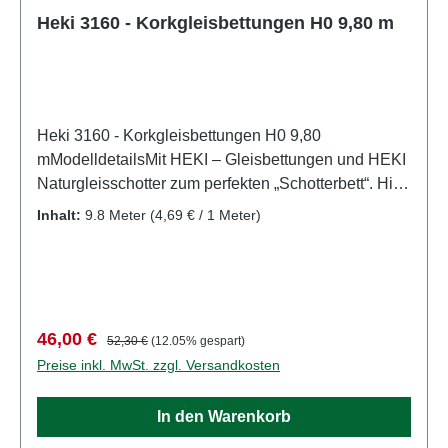
Heki 3160 - Korkgleisbettungen H0 9,80 m
Heki 3160 - Korkgleisbettungen H0 9,80
mModelldetailsMit HEKI – Gleisbettungen und HEKI
Naturgleisschotter zum perfekten „Schotterbett“. Hier
finden Sie Gleisbettungen für alle gängigen
Inhalt:
9.8 Meter
(4,69 € / 1 Meter)
Spurweiten, Naturgleisschotter und Korkschotter. Im
HEKI - Straßenbau - Pogramm finden Sie flexible,
selbstklebende Straßenfolie für die Spurweiten H0
und N, sowie weiteres Zubehör für den
Straßenbau.Hier finden Sie die HEKI Gleisbettungen
Verkaufspreis:
Regulärer Preis:
46,00 €
52,30 €
(12.05% gespart)
für alle gängigen Spurweiten sowie
Preise inkl. MwSt. zzgl. Versandkosten
Geländebauplatten in 3 und 4 mm
Stärke.Detailliertes maßstabsgetreues Modell für
In den Warenkorb
erwachsene Sammler. Vorsichtig behandeln. Nicht
für Kinder unter 14 Jahren geeignet. Es enthält