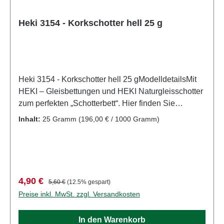
Heki 3154 - Korkschotter hell 25 g
Heki 3154 - Korkschotter hell 25 gModelldetailsMit
HEKI – Gleisbettungen und HEKI Naturgleisschotter
zum perfekten „Schotterbett“. Hier finden Sie
Gleisbettungen für alle gängigen Spurweiten,
Inhalt:
25 Gramm
(196,00 € / 1000 Gramm)
Naturgleisschotter und Korkschotter. Im HEKI -
Straßenbau - Pogramm finden Sie flexible,
selbstklebende Straßenfolie für die Spurweiten H0
und N, sowie weiteres Zubehör für den
Straßenbau.Hier finden Sie HEKI Naturgleisschotter
Verkaufspreis:
Regulärer Preis:
4,90 €
5,60 €
(12.5% gespart)
für das perfekte „Schotterbett“.Detailliertes
Preise inkl. MwSt. zzgl. Versandkosten
maßstabsgetreues Modell für erwachsene Sammler.
Vorsichtig behandeln. Nicht für Kinder unter 14
In den Warenkorb
Jahren geeignet. Es enthält Kleinteile, die eine