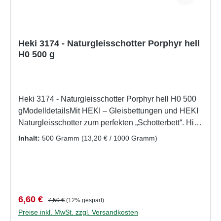
Heki 3174 - Naturgleisschotter Porphyr hell
H0 500 g
Heki 3174 - Naturgleisschotter Porphyr hell H0 500
gModelldetailsMit HEKI – Gleisbettungen und HEKI
Naturgleisschotter zum perfekten „Schotterbett“. Hier
finden Sie Gleisbettungen für alle gängigen
Inhalt:
500 Gramm
(13,20 € / 1000 Gramm)
Spurweiten, Naturgleisschotter und Korkschotter. Im
HEKI - Straßenbau - Pogramm finden Sie flexible,
selbstklebende Straßenfolie für die Spurweiten H0
und N, sowie weiteres Zubehör für den
Straßenbau.Hier finden Sie HEKI Naturgleisschotter
Verkaufspreis:
Regulärer Preis:
6,60 €
7,50 €
(12% gespart)
für das perfekte „Schotterbett“.Detailliertes
Preise inkl. MwSt. zzgl. Versandkosten
maßstabsgetreues Modell für erwachsene Sammler.