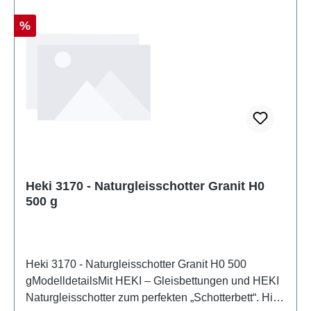
können, und einige Komponenten weisen
funktionelle scharfe Spitzen auf. Eigenschaften:
Rabatt
%
Hersteller: HekiArtikelnummer: 3168Stückzahl: 1
StückEAN: 4005950031681Produktart: Gleis- und
StraßenbauSpur: NeutralMaßstab:
variabelAltersempfehlung: ab 14 Jahren
Heki 3170 - Naturgleisschotter Granit H0
500 g
Heki 3170 - Naturgleisschotter Granit H0 500
gModelldetailsMit HEKI – Gleisbettungen und HEKI
Naturgleisschotter zum perfekten „Schotterbett“. Hier