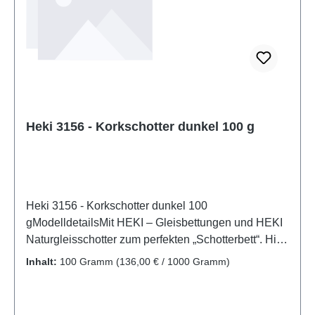
variabelAltersempfehlung: ab 14 Jahren
Heki 3156 - Korkschotter dunkel 100 g
Heki 3156 - Korkschotter dunkel 100
gModelldetailsMit HEKI – Gleisbettungen und HEKI
Naturgleisschotter zum perfekten „Schotterbett“. Hier
finden Sie Gleisbettungen für alle gängigen
Inhalt:
100 Gramm
(136,00 € / 1000 Gramm)
Spurweiten, Naturgleisschotter und Korkschotter. Im
HEKI - Straßenbau - Pogramm finden Sie flexible,
selbstklebende Straßenfolie für die Spurweiten H0