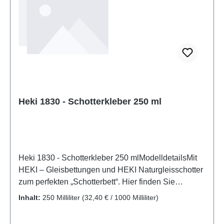
Heki 1830 - Schotterkleber 250 ml
Heki 1830 - Schotterkleber 250 mlModelldetailsMit
HEKI – Gleisbettungen und HEKI Naturgleisschotter
zum perfekten „Schotterbett“. Hier finden Sie
Gleisbettungen für alle gängigen Spurweiten,
Inhalt:
250 Milliliter
(32,40 € / 1000 Milliliter)
Naturgleisschotter und Korkschotter. Im HEKI -
Straßenbau - Pogramm finden Sie flexible,