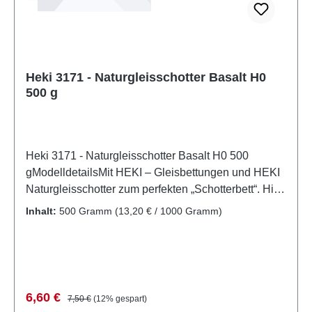
Heki 3171 - Naturgleisschotter Basalt H0
500 g
Heki 3171 - Naturgleisschotter Basalt H0 500
gModelldetailsMit HEKI – Gleisbettungen und HEKI
Naturgleisschotter zum perfekten „Schotterbett“. Hier
finden Sie Gleisbettungen für alle gängigen
Inhalt:
500 Gramm
(13,20 € / 1000 Gramm)
Spurweiten, Naturgleisschotter und Korkschotter. Im
HEKI - Straßenbau - Pogramm finden Sie flexible,
selbstklebende Straßenfolie für die Spurweiten H0
und N, sowie weiteres Zubehör für den
Straßenbau.Hier finden Sie HEKI Naturgleisschotter
Verkaufspreis:
Regulärer Preis:
6,60 €
7,50 €
(12% gespart)
für das perfekte „Schotterbett“.Detailliertes