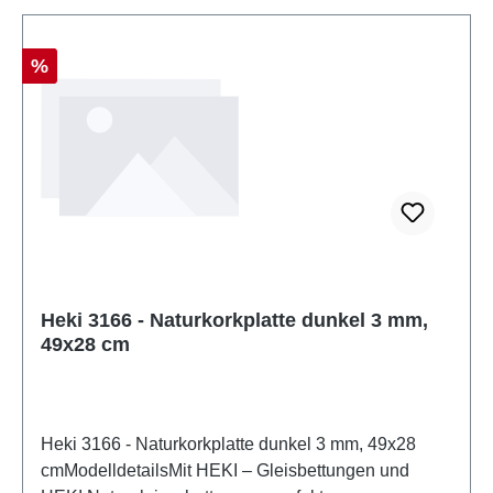
Kleinteile, die eine Erstickungsgefahr darstellen
können, und einige Komponenten weisen
funktionelle scharfe Spitzen auf. Eigenschaften:
Rabatt
%
Hersteller: HekiArtikelnummer: 3165Stückzahl: 1
StückEAN: 4005950031650Produktart: Gleis- und
StraßenbauSpur: NeutralMaßstab:
variabelAltersempfehlung: ab 14 Jahren
Heki 3166 - Naturkorkplatte dunkel 3 mm,
49x28 cm
Heki 3166 - Naturkorkplatte dunkel 3 mm, 49x28
cmModelldetailsMit HEKI – Gleisbettungen und