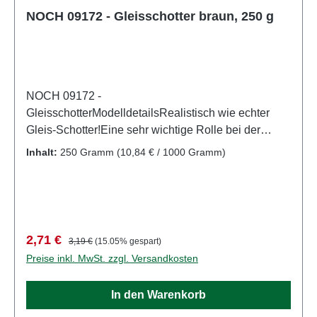
NOCH 09172 - Gleisschotter braun, 250 g
NOCH 09172 -
GleisschotterModelldetailsRealistisch wie echter
Gleis-Schotter!Eine sehr wichtige Rolle bei der
realistischen Gestaltung von Modell-Landschaften
Inhalt:
250 Gramm
(10,84 € / 1000 Gramm)
kommt Schotter und Steinen zu. Gleis-Schotter wird
in der Regel regional abgebaut und spiegelt daher
die Farbe der Felsen und Steine der Region
wieder. Mit den verschiedenen Schotter-Sorten von
NOCH können Sie Ihre Gleisbettung somit äußerst
Verkaufspreis:
Regulärer Preis:
2,71 €
3,19 €
(15.05% gespart)
realistisch beschottern. Zudem lassen sich die
Preise inkl. MwSt. zzgl. Versandkosten
Sorten untereinander auch prima mischen, wodurch
individuelle Farben entstehen.Die Körnung des
In den Warenkorb
Gleisschotters für Spur N und Z beträgt 0,1 - 0,6
mm.Hinweis: Modellbauartikel. Kein Spielzeug!