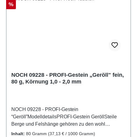
Rabatt
%
NOCH 09228 - PROFI-Gestein „Geröll" fein,
80 g, Körnung 1,0 - 2,0 mm
NOCH 09228 - PROFI-Gestein
“Geröll”ModelldetailsPROFI-Gestein GeröllSteile
Berge und Felshänge gehören zu den wohl
beeindruckendsten Motiven, die man in einer
Inhalt:
80 Gramm
(37,13 € / 1000 Gramm)