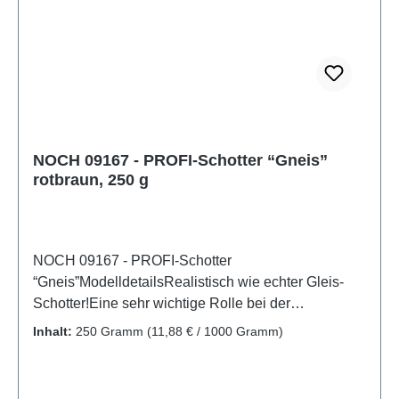
09165Stückzahl: 1 StückEAN:
4007246091652Produktart: Gelände- &
GleisbauSpur: N,ZMaßstab:
neutralAltersempfehlung: ab 14 JahrenWEEE-Nr.:
DE 95117429
NOCH 09167 - PROFI-Schotter “Gneis”
rotbraun, 250 g
NOCH 09167 - PROFI-Schotter
“Gneis”ModelldetailsRealistisch wie echter Gleis-
Schotter!Eine sehr wichtige Rolle bei der
realistischen Gestaltung von Modell-Landschaften
Inhalt:
250 Gramm
(11,88 € / 1000 Gramm)
kommt Schotter und Steinen zu. Gleis-Schotter wird
in der Regel regional abgebaut und spiegelt daher
die Farbe der Felsen und Steine der Region