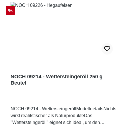
neutralAltersempfehlung: ab 14 JahrenWEEE-Nr.:
DE 95117429
Rabatt
%
NOCH 09214 - Wettersteingeröll 250 g
Beutel
NOCH 09214 - WettersteingeröllModelldetailsNichts
wirkt realilstischer als NaturprodukteDas
"Wettersteingeröll" eignet sich ideal, um den