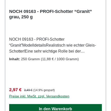
NOCH 09163 - PROFI-Schotter “Granit”
grau, 250 g
NOCH 09163 - PROFI-Schotter
“Granit”ModelldetailsRealistisch wie echter Gleis-
Schotter!Eine sehr wichtige Rolle bei der
realistischen Gestaltung von Modell-Landschaften
Inhalt:
250 Gramm
(11,88 € / 1000 Gramm)
kommt Schotter und Steinen zu. Gleis-Schotter wird
in der Regel regional abgebaut und spiegelt daher
die Farbe der Felsen und Steine der Region
wieder. Mit den verschiedenen Schotter-Sorten von
NOCH können Sie Ihre Gleisbettung somit äußerst
Verkaufspreis:
Regulärer Preis:
2,97 €
3,49 €
(14.9% gespart)
realistisch beschottern. Zudem lassen sich die
Preise inkl. MwSt. zzgl. Versandkosten
Sorten untereinander auch prima mischen, wodurch
individuelle Farben entstehen.Die Körnung des
In den Warenkorb
PROFI-Schotters "Granit" für Spur N und Z