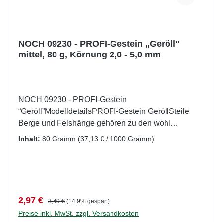
DE 95117429
NOCH 09230 - PROFI-Gestein „Geröll"
mittel, 80 g, Körnung 2,0 - 5,0 mm
NOCH 09230 - PROFI-Gestein
“Geröll”ModelldetailsPROFI-Gestein GeröllSteile
Berge und Felshänge gehören zu den wohl
beeindruckendsten Motiven, die man in einer
Inhalt:
80 Gramm
(37,13 € / 1000 Gramm)
Modell-Landschaft gestalten kann. An Klippen und
Schrofen brechen immer wieder kleinere und
größere Fels- und Geröllblöcke ab und sammeln
sich in Geröllfeldern unterhalb der Steilwände oder
in Flussbetten. Das Geröll von NOCH eignet sich
Verkaufspreis:
Regulärer Preis:
2,97 €
3,49 €
(14.9% gespart)
ideal, um solche Felsabrisse, Geröllfelder und
Preise inkl. MwSt. zzgl. Versandkosten
wunderschöne Fluss- und Seebetten im Modell