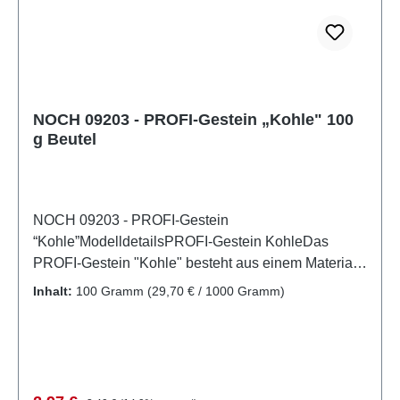
NOCH 09203 - PROFI-Gestein „Kohle" 100
g Beutel
NOCH 09203 - PROFI-Gestein
“Kohle”ModelldetailsPROFI-Gestein KohleDas
PROFI-Gestein "Kohle" besteht aus einem Material,
das echter Kohle zum Verwechseln ähnlich sieht.
Inhalt:
100 Gramm
(29,70 € / 1000 Gramm)
Hiermit lässt sich eine realistische Landschaft mit
hochwertiger Kohle nachgestalten und versetzt
jeden Geländebau in ein noch detailvolleres
Naturbild.Hinweis: Modellbauartikel. Kein Spielzeug!
Nicht für Kinder unter 14 Jahren geeignet. Es enthält
Regulärer Preis: