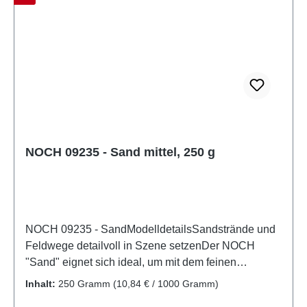
können, und einige Komponenten weisen
funktionelle scharfe Spitzen auf. Eigenschaften:
Hersteller: NOCHArtikelnummer: 09232Stückzahl: 1
StückEAN: 4007246092321Produktart: Gelände- &
GleisbauSpur: G,1,0,H0,H0m,H0e,TT,N,ZMaßstab:
neutralAltersempfehlung: ab 14 JahrenWEEE-Nr.:
DE 95117429
NOCH 09235 - Sand mittel, 250 g
NOCH 09235 - SandModelldetailsSandstrände und
Feldwege detailvoll in Szene setzenDer NOCH
"Sand" eignet sich ideal, um mit dem feinen
Naturprodukt wunderschöne Traumstrände am Meer
Inhalt:
250 Gramm
(10,84 € / 1000 Gramm)
oder einem Bade- oder Baggersee nachzugestalten.