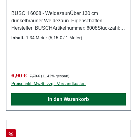
BUSCH 6008 - WeidezaunÜber 130 cm
dunkelbrauner Weidezaun. Eigenschaften:
Hersteller: BUSCHArtikelnummer: 6008Stückzahl:
Set aus mehreren TeilenEAN:
Inhalt:
1.34 Meter
(5,15 € / 1 Meter)
4001738060089Produktart: Zäune und
BegrenzungSpur: H0Maßstab:
1:87Altersempfehlung: ab 14 JahrenWEEE-Nr.: DE
41143719
Verkaufspreis:
Regulärer Preis:
6,90 €
7,79 €
(11.42% gespart)
Preise inkl. MwSt. zzgl. Versandkosten
In den Warenkorb
Rabatt
%