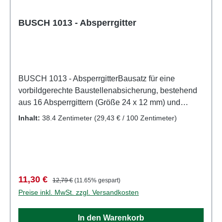
BUSCH 1013 - Absperrgitter
BUSCH 1013 - AbsperrgitterBausatz für eine
vorbildgerechte Baustellenabsicherung, bestehend
aus 16 Absperrgittern (Größe 24 x 12 mm) und
passende Menge an Fußplatten für die mobile und
Inhalt:
38.4 Zentimeter
(29,43 € / 100 Zentimeter)
standfeste Aufstellung. Gesamtlänge über 380
mm. Eigenschaften: Hersteller:
BUSCHArtikelnummer: 1013Stückzahl: 1 StückEAN:
4001738010138Produktart: Zäune und
BegrenzungSpur: H0Maßstab:
Verkaufspreis:
Regulärer Preis:
11,30 €
12,79 €
(11.65% gespart)
1:87Altersempfehlung: ab 14 JahrenWEEE-Nr.: DE
Preise inkl. MwSt. zzgl. Versandkosten
41143719
In den Warenkorb