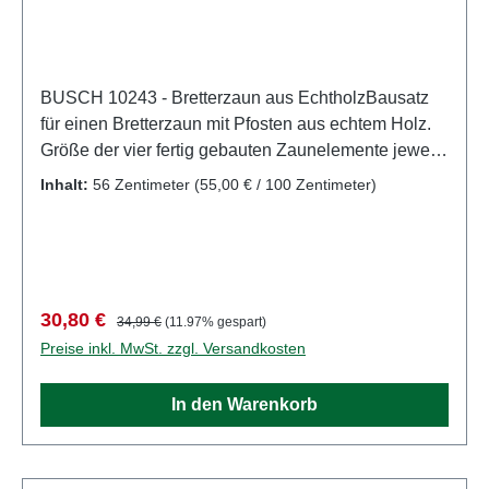
BUSCH 10243 - Bretterzaun aus EchtholzBausatz
für einen Bretterzaun mit Pfosten aus echtem Holz.
Größe der vier fertig gebauten Zaunelemente jeweils
140 x 36 mm. Gesamtlänge des Holzzaunes: 560
Inhalt:
56 Zentimeter
(55,00 € / 100 Zentimeter)
mm. Eigenschaften: Hersteller:
BUSCHArtikelnummer: 10243Stückzahl: 1
StückEAN: 4001738102437Produktart: Zäune und
BegrenzungAltersempfehlung: ab 14 JahrenWEEE-
Nr.: DE 41143719
Verkaufspreis:
Regulärer Preis:
30,80 €
34,99 €
(11.97% gespart)
Preise inkl. MwSt. zzgl. Versandkosten
In den Warenkorb