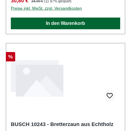
Verkaufspreis:
30,80 €
34,99 €
(11.97% gespart)
Nr.: DE 41143719
Preise inkl. MwSt. zzgl. Versandkosten
In den Warenkorb
Rabatt
%
BUSCH 10243 - Bretterzaun aus Echtholz