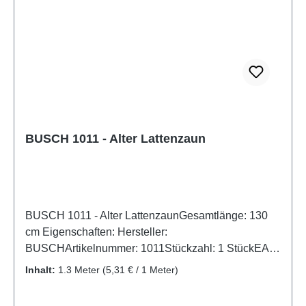
BUSCH 1011 - Alter Lattenzaun
BUSCH 1011 - Alter LattenzaunGesamtlänge: 130
cm Eigenschaften: Hersteller:
BUSCHArtikelnummer: 1011Stückzahl: 1 StückEAN:
4001738010114Produktart: Zäune und
Inhalt:
1.3 Meter
(5,31 € / 1 Meter)
BegrenzungSpur: H0Maßstab:
1:87Altersempfehlung: ab 14 JahrenWEEE-Nr.: DE