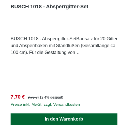
BUSCH 1018 - Absperrgitter-Set
BUSCH 1018 - Absperrgitter-SetBausatz für 20 Gitter
und Absperrbaken mit Standfüßen (Gesamtlänge ca.
100 cm). Für die Gestaltung von
Veranstaltungsszenen jeglicher Art:
Feuerwehreinsätze, Katastrophenschutz,
Demonstrationen, Rock-Konzerte
usw. Eigenschaften: Hersteller:
BUSCHArtikelnummer: 1018Stückzahl: 1 StückEAN:
4001738010183Produktart: Zäune und
Verkaufspreis:
Regulärer Preis:
7,70 €
8,79 €
(12.4% gespart)
BegrenzungSpur: H0Maßstab:
Preise inkl. MwSt. zzgl. Versandkosten
1:87Altersempfehlung: ab 14 JahrenWEEE-Nr.: DE
41143719
In den Warenkorb