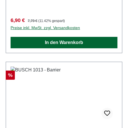
41143719
Verkaufspreis:
Regulärer Preis:
6,90 €
7,79 €
(11.42% gespart)
Preise inkl. MwSt. zzgl. Versandkosten
In den Warenkorb
Rabatt
%