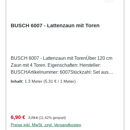
BUSCH 6007 - Lattenzaun mit Toren
BUSCH 6007 - Lattenzaun mit TorenÜber 120 cm
Zaun mit 4 Toren. Eigenschaften: Hersteller:
BUSCHArtikelnummer: 6007Stückzahl: Set aus
mehreren TeilenEAN: 4001738060072Produktart:
Inhalt:
1.3 Meter
(5,31 € / 1 Meter)
Zäune und BegrenzungSpur: H0Maßstab:
1:87Altersempfehlung: ab 14 JahrenWEEE-Nr.: DE
41143719
Verkaufspreis:
Regulärer Preis:
6,90 €
7,79 €
(11.42% gespart)
Preise inkl. MwSt. zzgl. Versandkosten