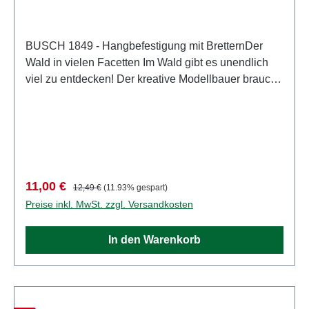
BUSCH 1849 - Hangbefestigung mit BretternDer
Wald in vielen Facetten Im Wald gibt es unendlich
viel zu entdecken! Der kreative Modellbauer braucht
sich nur umzuschauen. 9
Hangbefestigungselemente aus echtem Holz.
Bausatz. Länge jeweils ca. 16 mm, 10 bis 11 mm
hoch. Eigenschaften: Hersteller:
BUSCHArtikelnummer: 1849Stückzahl: 1 StückEAN:
4001738018493Produktart: Zäune und
Verkaufspreis:
Regulärer Preis:
11,00 €
12,49 €
(11.93% gespart)
BegrenzungSpur: H0Maßstab:
Preise inkl. MwSt. zzgl. Versandkosten
1:87Altersempfehlung: ab 14 JahrenWEEE-Nr.: DE
41143719
In den Warenkorb