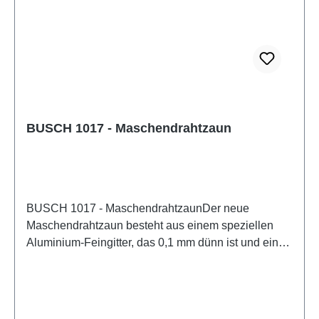
BUSCH 1017 - Maschendrahtzaun
BUSCH 1017 - MaschendrahtzaunDer neue
Maschendrahtzaun besteht aus einem speziellen
Aluminium-Feingitter, das 0,1 mm dünn ist und eine
Maschenweite von nur 1,2 mm besitzt. Dadurch
ergibt sich im Modell ein absolut vorbildgetreu
wirkender Zaun. Packungsinhalt: 94 cm
Maschendrahtzaun, ca. 25 mm hoch. Lieferung