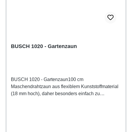
BUSCH 1020 - Gartenzaun
BUSCH 1020 - Gartenzaun100 cm
Maschendrahtzaun aus flexiblem Kunststoffmaterial
(18 mm hoch), daher besonders einfach zu
verarbeiten. Vorbildgetreue Gesamtwirkung. Inkl.
dreißig Zaunpfähle und vier Tore.
Bausatz. Eigenschaften: Hersteller:
BUSCHArtikelnummer: 1020Stückzahl: 1 StückEAN:
4001738010206Produktart: Zäune und