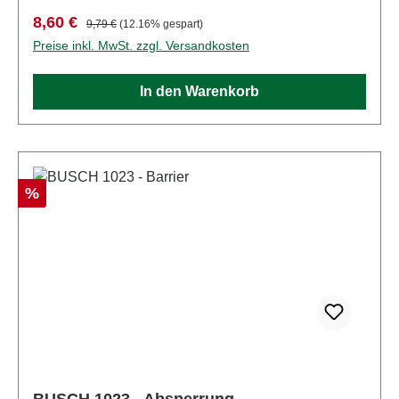
BegrenzungSpur: H0Maßstab:
Verkaufspreis:
Regulärer Preis:
8,60 €
9,79 €
(12.16% gespart)
1:87Altersempfehlung: ab 14 JahrenWEEE-Nr.: DE
Preise inkl. MwSt. zzgl. Versandkosten
41143719
In den Warenkorb
Rabatt
%
BUSCH 1023 - Absperrung