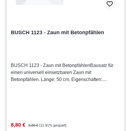
BUSCH 1123 - Zaun mit Betonpfählen
BUSCH 1123 - Zaun mit BetonpfählenBausatz für
einen universell einsetzbaren Zaun mit
Betonpfählen. Länge: 50 cm. Eigenschaften:
Hersteller: BUSCHArtikelnummer: 1123Stückzahl: 1
StückEAN: 4001738011234Produktart: Zäune und
BegrenzungSpur: H0Maßstab:
1:87Altersempfehlung: ab 14 JahrenWEEE-Nr.: DE
41143719
Verkaufspreis:
Regulärer Preis:
8,80 €
9,99 €
(11.91% gespart)