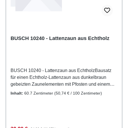
BUSCH 10240 - Lattenzaun aus Echtholz
BUSCH 10240 - Lattenzaun aus EchtholzBausatz
für einen Echtholz-Lattenzaun aus dunkelbraun
gebeizten Zaunelementen mit Pfosten und einem
Eingangstor. Abmessungen pro Zaunelement: ca.
Inhalt:
60.7 Zentimeter
(50,74 € / 100 Zentimeter)
195 mm lang, 24 mm hoch. Gesamtlänge über 600
mm. Eigenschaften: Hersteller:
BUSCHArtikelnummer: 10240Stückzahl: 1
StückEAN: 4001738102406Produktart: Zäune und
BegrenzungAltersempfehlung: ab 14 JahrenWEEE-
Regulärer Preis: