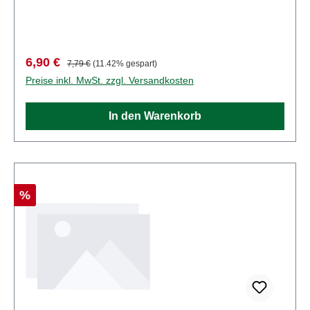
BegrenzungSpur: H0Maßstab:
1:87Altersempfehlung: ab 14 JahrenWEEE-Nr.: DE
41143719
Verkaufspreis:
Regulärer Preis:
6,90 €
7,79 €
(11.42% gespart)
Preise inkl. MwSt. zzgl. Versandkosten
In den Warenkorb
Rabatt
%