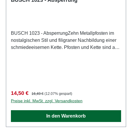
BUSCH 1023 - AbsperrungZehn Metallpfosten im
nostalgischen Stil und filigraner Nachbildung einer
schmiedeeisernen Kette. Pfosten und Kette sind aus
echtem Metall und schwarz »brüniert«.
Gesamtlänge: 300 mm, Höhe der Pfosten: 10
mm Eigenschaften: Hersteller:
BUSCHArtikelnummer: 1023Stückzahl: 1 StückEAN:
4001738010237Produktart: Zäune und
BegrenzungSpur: H0Maßstab:
Verkaufspreis:
Regulärer Preis:
14,50 €
16,49 €
(12.07% gespart)
1:87Altersempfehlung: ab 14 JahrenWEEE-Nr.: DE
Preise inkl. MwSt. zzgl. Versandkosten
41143719
In den Warenkorb