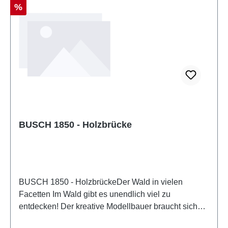
Rabatt
%
BUSCH 1850 - Holzbrücke
BUSCH 1850 - HolzbrückeDer Wald in vielen
Facetten Im Wald gibt es unendlich viel zu
entdecken! Der kreative Modellbauer braucht sich
nur umzuschauen. Bausatz für eine kleine Brücke