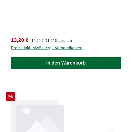
cm. Eigenschaften: Hersteller:
BUSCHArtikelnummer: 1042Stückzahl: 1 StückEAN:
4001738010428Produktart: Zäune und
BegrenzungAltersempfehlung: ab 14 JahrenWEEE-
Nr.: DE 41143719
Verkaufspreis:
Regulärer Preis:
13,20 €
14,99 €
(11.94% gespart)
Preise inkl. MwSt. zzgl. Versandkosten
In den Warenkorb
Rabatt
%