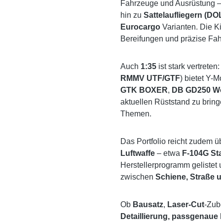
Fahrzeuge und Ausrüstung 
hin zu
Sattelaufliegern (D
Eurocargo
Varianten. Die Kit
Bereifungen und präzise Fa
Auch
1:35
ist stark vertrete
RMMV UTF/GTF
) bietet Y-
GTK BOXER
,
DB GD250 Wo
aktuellen Rüststand zu brin
Themen.
Das Portfolio reicht zudem 
Luftwaffe
– etwa
F-104G Sta
Herstellerprogramm gelistet 
zwischen
Schiene, Straße 
Ob
Bausatz
,
Laser-Cut
-Zub
Detaillierung, passgenaue R