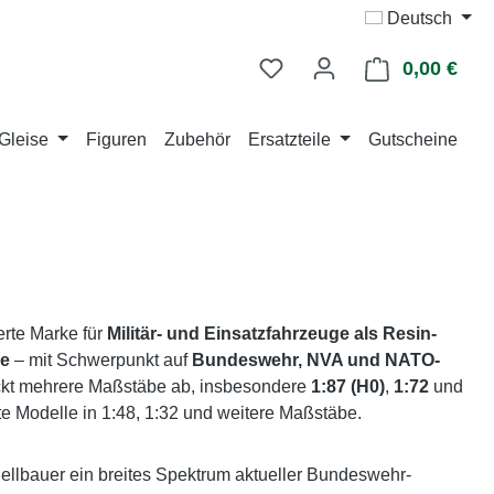
Deutsch
0,00 €
Ware
Gleise
Figuren
Zubehör
Ersatzteile
Gutscheine
ierte Marke für
Militär- und Einsatzfahrzeuge als Resin-
le
– mit Schwerpunkt auf
Bundeswehr, NVA und NATO-
ckt mehrere Maßstäbe ab, insbesondere
1:87 (H0)
,
1:72
und
e Modelle in 1:48, 1:32 und weitere Maßstäbe.
ellbauer ein breites Spektrum aktueller Bundeswehr-