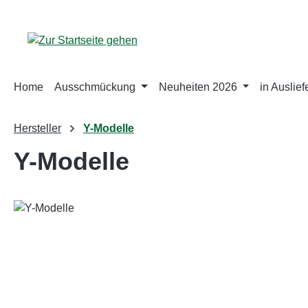
m Hauptinhalt springen
Zur Suche springen
Zur Hauptnavigation springen
Home
Ausschmückung
Neuheiten 2026
in Auslie
Hersteller
Y-Modelle
Y-Modelle