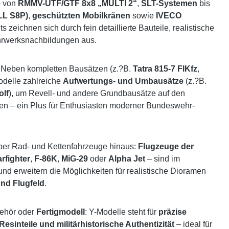
– von
RMMV-UTF/GTF 8x8 „MULTI 2“
,
SLT-Systemen
bis
OLL S8P)
,
geschützten Mobilkränen
sowie
IVECO
s zeichnen sich durch fein detaillierte Bauteile, realistische
hrwerksnachbildungen aus.
n: Neben kompletten Bausätzen (z.?B.
Tatra 815-7 FlKfz
,
Modelle zahlreiche
Aufwertungs- und Umbausätze
(z.?B.
lf
), um Revell- und andere Grundbausätze auf den
gen – ein Plus für Enthusiasten moderner Bundeswehr-
über Rad- und Kettenfahrzeuge hinaus:
Flugzeuge der
rfighter
,
F-86K
,
MiG-29
oder
Alpha Jet
– sind im
und erweitern die Möglichkeiten für realistische Dioramen
und Flugfeld
.
ehör oder
Fertigmodell
: Y-Modelle steht für
präzise
esinteile und militärhistorische Authentizität
– ideal für