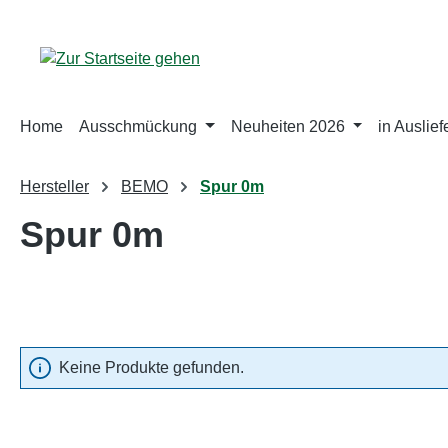
m Hauptinhalt springen
Zur Suche springen
Zur Hauptnavigation springen
Home
Ausschmückung
Neuheiten 2026
in Auslie
Hersteller
BEMO
Spur 0m
Spur 0m
Keine Produkte gefunden.