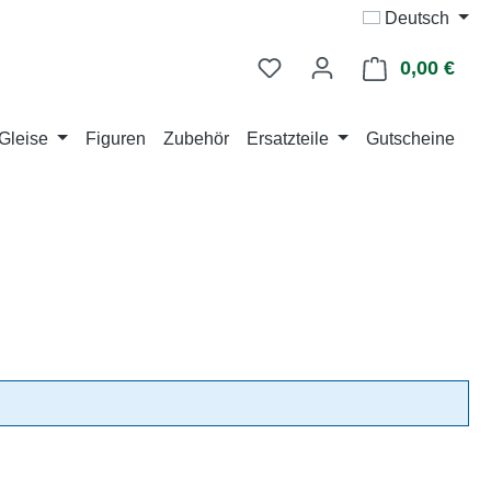
Deutsch
0,00 €
Ware
Gleise
Figuren
Zubehör
Ersatzteile
Gutscheine