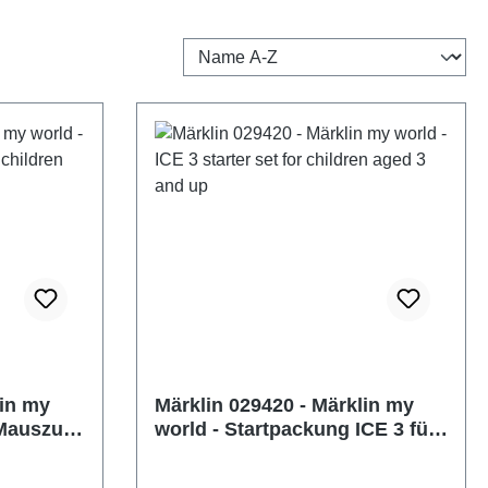
lin my
Märklin 029420 - Märklin my
 Mauszug
world - Startpackung ICE 3 für
Kinder ab 3 Jahren