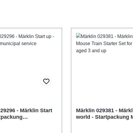
29296 - Märklin Start
Märklin 029381 - Märk
rtpackung
world - Startpackung
ldienst
für Kinder ab 3 Jahren