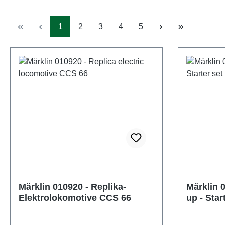
Seite
Seite
Seite
Seite
Seite
1
2
3
4
5
Märklin 010920 - Replika-
Märklin 0
Elektrolokomotive CCS 66
up - Sta
Kommuna