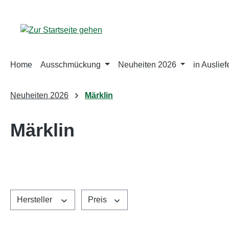
m Hauptinhalt springen
Zur Suche springen
Zur Hauptnavigation springen
Home
Ausschmückung
Neuheiten 2026
in Auslie
Neuheiten 2026
Märklin
Märklin
Hersteller
Preis