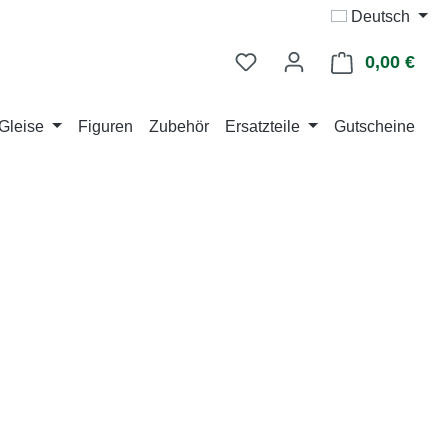
Deutsch
0,00 €
Ware
Gleise
Figuren
Zubehör
Ersatzteile
Gutscheine