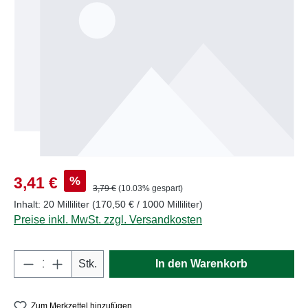
Verkaufspreis:
%
3,41 €
Regulärer Preis:
3,79 €
(10.03% gespart)
Inhalt:
20 Milliliter
(170,50 € / 1000 Milliliter)
Preise inkl. MwSt. zzgl. Versandkosten
Produkt Anzahl: Gib den gewünschten Wert e
Stk.
In den Warenkorb
Zum Merkzettel hinzufügen