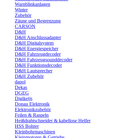
Warnblinkanlagen
Winter
Zubehör
Zäune und Begrenzung
CARSON
D&H
D&H Anschlussadapter
D&H Digitalsystem
D&H Energiespeicher
D&H Fahrzeugdecoder
D&H Fahrzeugsounddecoder
D&H Funktionsdecoder
D&H Lautsprecher
D&H Zubehör
dapol
Dekas
DGEG
Digikeijs
Donau Elektronik
Elektronikzubehör
Feilen & Raspeln
Heißdrahtschneider & kabellose Helfer
HSS Bohrer
Kleinbohrmaschinen
Kleinmotoren & Getriebe