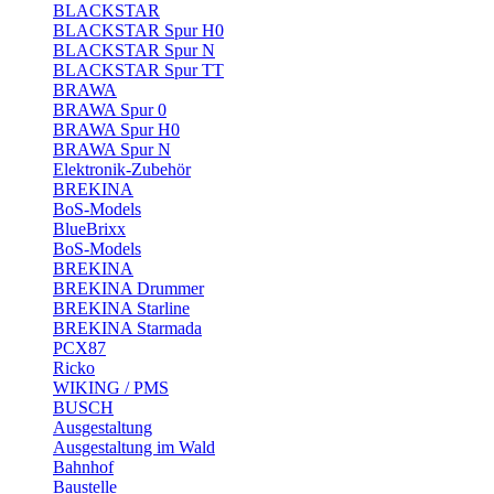
BLACKSTAR
BLACKSTAR Spur H0
BLACKSTAR Spur N
BLACKSTAR Spur TT
BRAWA
BRAWA Spur 0
BRAWA Spur H0
BRAWA Spur N
Elektronik-Zubehör
BREKINA
BoS-Models
BlueBrixx
BoS-Models
BREKINA
BREKINA Drummer
BREKINA Starline
BREKINA Starmada
PCX87
Ricko
WIKING / PMS
BUSCH
Ausgestaltung
Ausgestaltung im Wald
Bahnhof
Baustelle