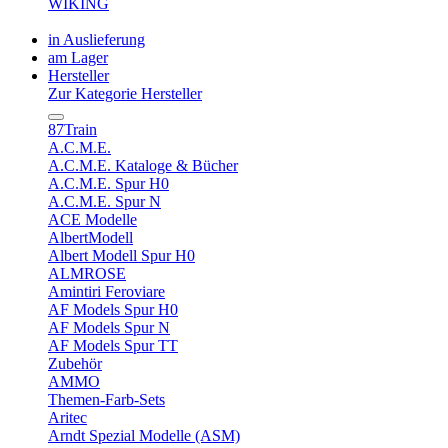
WIKING
in Auslieferung
am Lager
Hersteller
Zur Kategorie Hersteller
87Train
A.C.M.E.
A.C.M.E. Kataloge & Bücher
A.C.M.E. Spur H0
A.C.M.E. Spur N
ACE Modelle
AlbertModell
Albert Modell Spur H0
ALMROSE
Amintiri Feroviare
AF Models Spur H0
AF Models Spur N
AF Models Spur TT
Zubehör
AMMO
Themen-Farb-Sets
Aritec
Arndt Spezial Modelle (ASM)