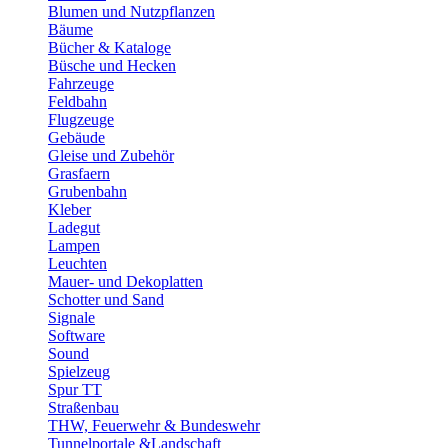
Blumen und Nutzpflanzen
Bäume
Bücher & Kataloge
Büsche und Hecken
Fahrzeuge
Feldbahn
Flugzeuge
Gebäude
Gleise und Zubehör
Grasfaern
Grubenbahn
Kleber
Ladegut
Lampen
Leuchten
Mauer- und Dekoplatten
Schotter und Sand
Signale
Software
Sound
Spielzeug
Spur TT
Straßenbau
THW, Feuerwehr & Bundeswehr
Tunnelportale &Landschaft