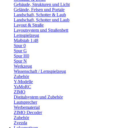
Gebäude, Strukturen und Licht
Gelände, Felsen und Portale
Landschaft, Schotter & Laub
Landschaft, Schotter und Laub
Layout & Straße
Layoutsystem und Straßenbett
Lernspielzeug
Maßstab 1:48
Spur 0
Spur G
Spur H0
Spur N
Werkzeug
Wissenschaft / Lernspielzeug
Zubehör
Y-Modelle
YaMoRC
ZIMO
Digitalsystem und Zubehör
Lautsprecher
Werbematerial
ZIMO Decoder
Zubehör
Zvezda
Lokomotiven