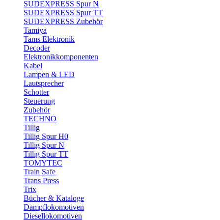
SUDEXPRESS Spur N
SUDEXPRESS Spur TT
SUDEXPRESS Zubehör
Tamiya
Tams Elektronik
Decoder
Elektronikkomponenten
Kabel
Lampen & LED
Lautsprecher
Schotter
Steuerung
Zubehör
TECHNO
Tillig
Tillig Spur H0
Tillig Spur N
Tillig Spur TT
TOMYTEC
Train Safe
Trans Press
Trix
Bücher & Kataloge
Dampflokomotiven
Diesellokomotiven