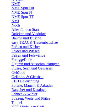
NME
NME Spur H0
NME Spur N
NME Spur TT
NMJ
Noch
Alles für den Start
Brücken und Viadukte
Bäume und Büsche
easy TRACK Trassenbausätze
Farben und Kleber
Felder und Wiesen
Felsen und Felswände
Fertiggelände
Figuren und Ausschmückungen
Flüsse, Seen und Gewässer
Gebäude
Gelände- & Gleisbau
LED Beleuchtung
Portale, Mauern & Arkaden
Ratgeber und Kataloge
Schnee & Winter
Straßen, Wege und Plätze
Tunnel
NPE Modellbau GbR