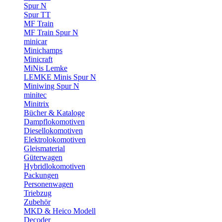
Spur N
Spur TT
MF Train
MF Train Spur N
minicar
Minichamps
Minicraft
MiNis Lemke
LEMKE Minis Spur N
Miniwing Spur N
minitec
Minitrix
Bücher & Kataloge
Dampflokomotiven
Diesellokomotiven
Elektrolokomotiven
Gleismaterial
Güterwagen
Hybridlokomotiven
Packungen
Personenwagen
Triebzug
Zubehör
MKD & Heico Modell
Decoder