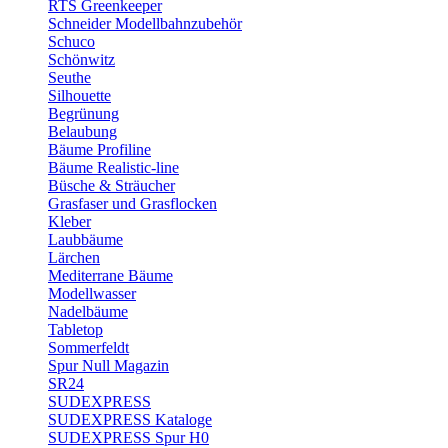
RTS Greenkeeper
Schneider Modellbahnzubehör
Schuco
Schönwitz
Seuthe
Silhouette
Begrünung
Belaubung
Bäume Profiline
Bäume Realistic-line
Büsche & Sträucher
Grasfaser und Grasflocken
Kleber
Laubbäume
Lärchen
Mediterrane Bäume
Modellwasser
Nadelbäume
Tabletop
Sommerfeldt
Spur Null Magazin
SR24
SUDEXPRESS
SUDEXPRESS Kataloge
SUDEXPRESS Spur H0