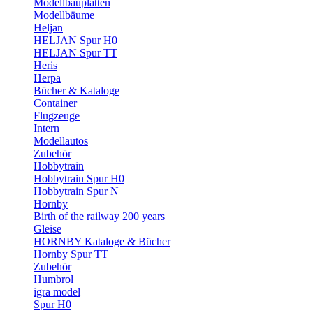
Modellbauplatten
Modellbäume
Heljan
HELJAN Spur H0
HELJAN Spur TT
Heris
Herpa
Bücher & Kataloge
Container
Flugzeuge
Intern
Modellautos
Zubehör
Hobbytrain
Hobbytrain Spur H0
Hobbytrain Spur N
Hornby
Birth of the railway 200 years
Gleise
HORNBY Kataloge & Bücher
Hornby Spur TT
Zubehör
Humbrol
igra model
Spur H0