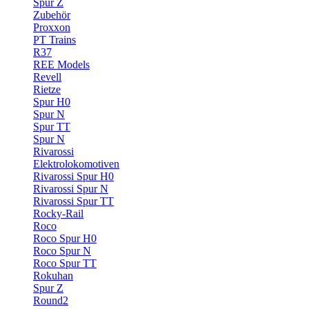
Spur Z
Zubehör
Proxxon
PT Trains
R37
REE Models
Revell
Rietze
Spur H0
Spur N
Spur TT
Spur N
Rivarossi
Elektrolokomotiven
Rivarossi Spur H0
Rivarossi Spur N
Rivarossi Spur TT
Rocky-Rail
Roco
Roco Spur H0
Roco Spur N
Roco Spur TT
Rokuhan
Spur Z
Round2