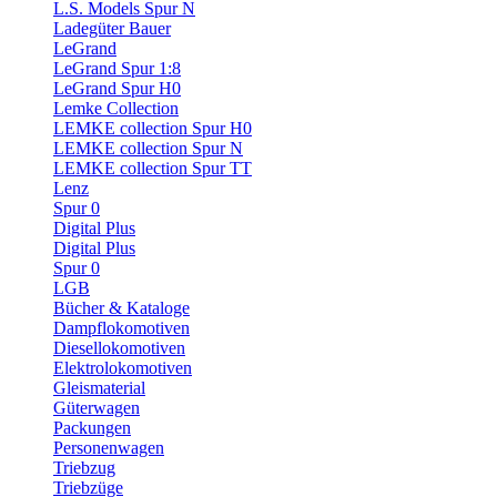
L.S. Models Spur N
Ladegüter Bauer
LeGrand
LeGrand Spur 1:8
LeGrand Spur H0
Lemke Collection
LEMKE collection Spur H0
LEMKE collection Spur N
LEMKE collection Spur TT
Lenz
Spur 0
Digital Plus
Digital Plus
Spur 0
LGB
Bücher & Kataloge
Dampflokomotiven
Diesellokomotiven
Elektrolokomotiven
Gleismaterial
Güterwagen
Packungen
Personenwagen
Triebzug
Triebzüge