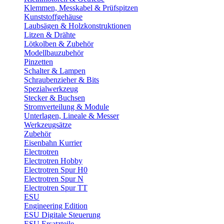
Klemmen, Messkabel & Prüfspitzen
Kunststoffgehäuse
Laubsägen & Holzkonstruktionen
Litzen & Drähte
Lötkolben & Zubehör
Modellbauzubehör
Pinzetten
Schalter & Lampen
Schraubenzieher & Bits
Spezialwerkzeug
Stecker & Buchsen
Stromverteilung & Module
Unterlagen, Lineale & Messer
Werkzeugsätze
Zubehör
Eisenbahn Kurrier
Electrotren
Electrotren Hobby
Electrotren Spur H0
Electrotren Spur N
Electrotren Spur TT
ESU
Engineering Edition
ESU Digitale Steuerung
ESU Ersatzteile