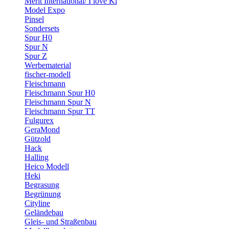
Merit International/ I love Ki
Model Expo
Pinsel
Sondersets
Spur H0
Spur N
Spur Z
Werbematerial
fischer-modell
Fleischmann
Fleischmann Spur H0
Fleischmann Spur N
Fleischmann Spur TT
Fulgurex
GeraMond
Gützold
Hack
Halling
Heico Modell
Heki
Begrasung
Begrünung
Cityline
Geländebau
Gleis- und Straßenbau