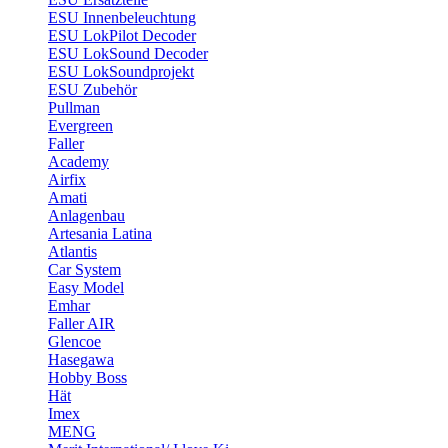
ESU Innenbeleuchtung
ESU LokPilot Decoder
ESU LokSound Decoder
ESU LokSoundprojekt
ESU Zubehör
Pullman
Evergreen
Faller
Academy
Airfix
Amati
Anlagenbau
Artesania Latina
Atlantis
Car System
Easy Model
Emhar
Faller AIR
Glencoe
Hasegawa
Hobby Boss
Hät
Imex
MENG