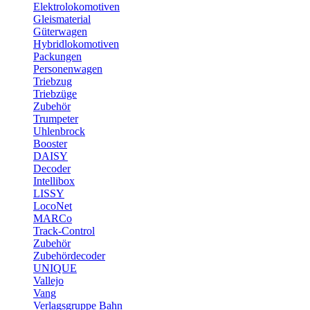
Elektrolokomotiven
Gleismaterial
Güterwagen
Hybridlokomotiven
Packungen
Personenwagen
Triebzug
Triebzüge
Zubehör
Trumpeter
Uhlenbrock
Booster
DAISY
Decoder
Intellibox
LISSY
LocoNet
MARCo
Track-Control
Zubehör
Zubehördecoder
UNIQUE
Vallejo
Vang
Verlagsgruppe Bahn