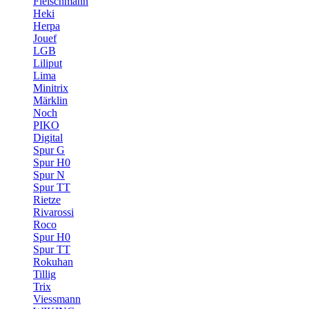
Fleischmann
Heki
Herpa
Jouef
LGB
Liliput
Lima
Minitrix
Märklin
Noch
PIKO
Digital
Spur G
Spur H0
Spur N
Spur TT
Rietze
Rivarossi
Roco
Spur H0
Spur TT
Rokuhan
Tillig
Trix
Viessmann