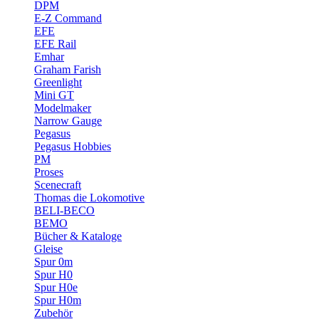
DPM
E-Z Command
EFE
EFE Rail
Emhar
Graham Farish
Greenlight
Mini GT
Modelmaker
Narrow Gauge
Pegasus
Pegasus Hobbies
PM
Proses
Scenecraft
Thomas die Lokomotive
BELI-BECO
BEMO
Bücher & Kataloge
Gleise
Spur 0m
Spur H0
Spur H0e
Spur H0m
Zubehör