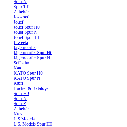
Spur N
Spur TT
Zubehör
Joswood
Jouef
Jouef Spur H0
Jouef Spur N
Jouef Spur TT
Juweela
Jägerndorfer
Jägerndorfer Spur H0
Jägerndorfer Spur N
Seilbahn
Kato
KATO Spur H0
KATO Spur N
Kibri
Bücher & Kataloge
Spur H0
Spur N
Spur Z
Zubehör
Kres
L.S.Models
L.S. Models Spur H0