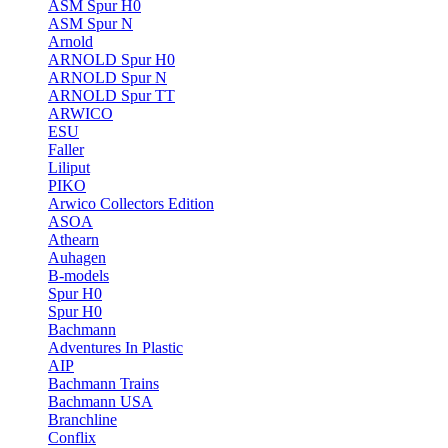
ASM Spur H0
ASM Spur N
Arnold
ARNOLD Spur H0
ARNOLD Spur N
ARNOLD Spur TT
ARWICO
ESU
Faller
Liliput
PIKO
Arwico Collectors Edition
ASOA
Athearn
Auhagen
B-models
Spur H0
Spur H0
Bachmann
Adventures In Plastic
AIP
Bachmann Trains
Bachmann USA
Branchline
Conflix