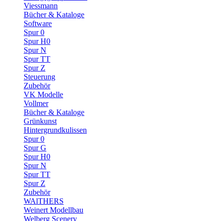
Viessmann
Bücher & Kataloge
Software
Spur 0
Spur H0
Spur N
Spur TT
Spur Z
Steuerung
Zubehör
VK Modelle
Vollmer
Bücher & Kataloge
Grünkunst
Hintergrundkulissen
Spur 0
Spur G
Spur H0
Spur N
Spur TT
Spur Z
Zubehör
WAlTHERS
Weinert Modellbau
Welberg Scenery