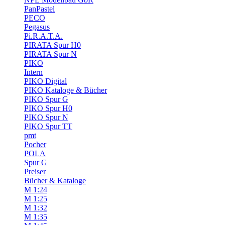
PanPastel
PECO
Pegasus
Pi.R.A.T.A.
PIRATA Spur H0
PIRATA Spur N
PIKO
Intern
PIKO Digital
PIKO Kataloge & Bücher
PIKO Spur G
PIKO Spur H0
PIKO Spur N
PIKO Spur TT
pmt
Pocher
POLA
Spur G
Preiser
Bücher & Kataloge
M 1:24
M 1:25
M 1:32
M 1:35