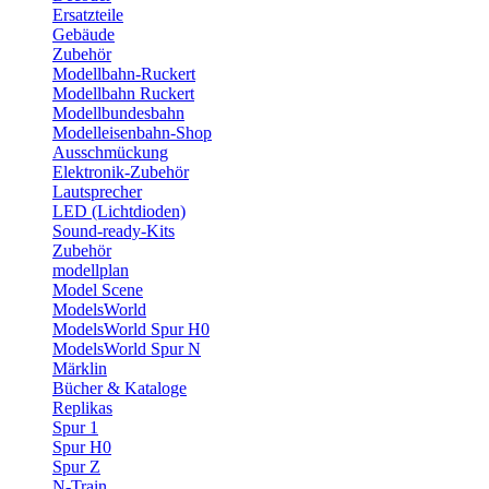
Ersatzteile
Gebäude
Zubehör
Modellbahn-Ruckert
Modellbahn Ruckert
Modellbundesbahn
Modelleisenbahn-Shop
Ausschmückung
Elektronik-Zubehör
Lautsprecher
LED (Lichtdioden)
Sound-ready-Kits
Zubehör
modellplan
Model Scene
ModelsWorld
ModelsWorld Spur H0
ModelsWorld Spur N
Märklin
Bücher & Kataloge
Replikas
Spur 1
Spur H0
Spur Z
N-Train